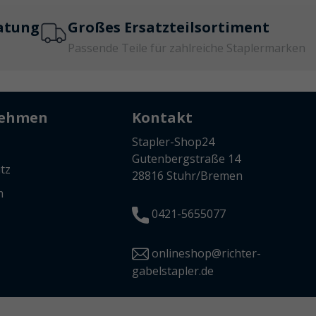
atung
Großes Ersatzteilsortiment
Passende Teile für zahlreiche Staplermarken
nehmen
Kontakt
Stapler-Shop24
Gutenbergstraße 14
tz
28816 Stuhr/Bremen
m
0421-5655077
onlineshop@richter-
gabelstapler.de