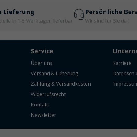
e Lieferung
Persönliche Ber
zteile in 1-5 Werktagen lieferbar
Wir sind für Sie da !
Service
Unter
Über uns
Karriere
Versand & Lieferung
Datenschu
Zahlung & Versandkosten
Impressu
Widerrufsrecht
Kontakt
Newsletter