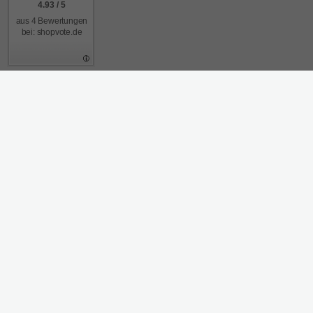
4.93 / 5
aus 4 Bewertungen
bei: shopvote.de