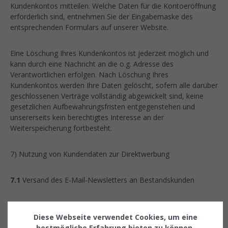
Kundenkontos mitteilen. Welche Daten für die Kontoeröffnung
erforderlich sind, entnehmen Sie der Eingabemaske des
entsprechenden Formulars auf unserer Website.
Eine Löschung Ihres Kundenkontos ist jederzeit möglich und
kann durch eine Nachricht an die o.g. Adresse des
Verantwortlichen erfolgen. Nach Löschung Ihres
Kundenkontos werden Ihre Daten gelöscht, sofern alle darüber
geschlossenen Verträge vollständig abgewickelt sind, keine
gesetzlichen Aufbewahrungsfristen entgegenstehen und
unsererseits kein berechtigtes Interesse an der
Weiterspeicherung fortbesteht.
7) Nutzung von Kundendaten zur Direktwerbung
7.1
Versand des E-Mail-Newsletters an Bestandskunden
Wenn Sie uns Ihre E-Mailadresse beim Kauf von Waren bzw.
Dienstleistungen zur Verfügung gestellt haben, behalten wir
Diese Webseite verwendet Cookies, um eine
uns vor, Ihnen regelmäßig Angebote zu ähnlichen Waren bzw.
bestmögliche Erfahrung bieten zu können.