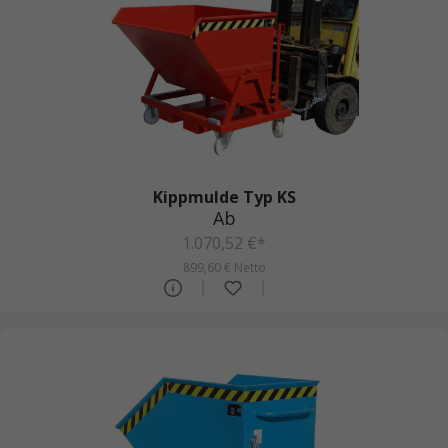
Kippmulde Typ KS
Ab
1.070,52 €*
899,60 € Netto