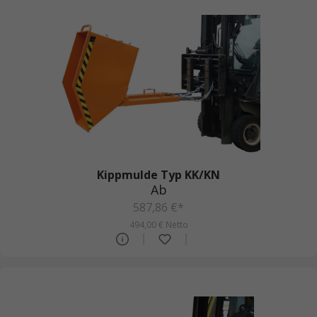
Kippmulde Typ KK/KN
Ab
587,86 €*
494,00 € Netto