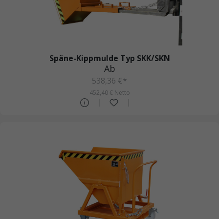
Späne-Kippmulde Typ SKK/SKN
Ab
538,36 €*
452,40 € Netto