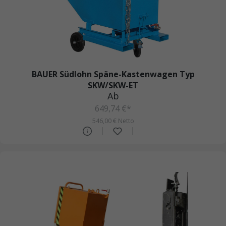
BAUER Südlohn Späne-Kastenwagen Typ
SKW/SKW-ET
Ab
649,74 €*
546,00 € Netto