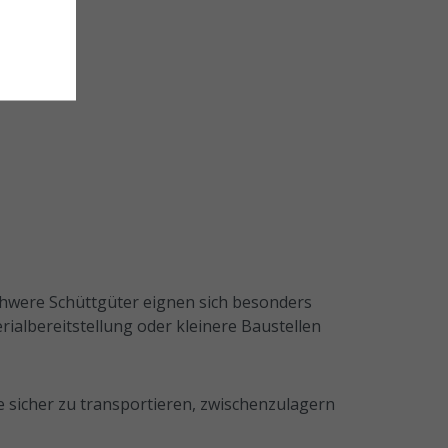
hwere Schüttgüter eignen sich besonders
ialbereitstellung oder kleinere Baustellen
sicher zu transportieren, zwischenzulagern