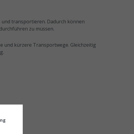
n und transportieren. Dadurch können
 durchführen zu müssen.
se und kürzere Transportwege. Gleichzeitig
g.
ung