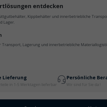
ortlösungen entdecken
üttgutbehälter, Kippbehälter und innerbetriebliche Transpo
nd Lager.
en
Transport, Lagerung und innerbetriebliche Materiallogistik 
e Lieferung
Persönliche Ber
zteile in 1-5 Werktagen lieferbar
Wir sind für Sie da !