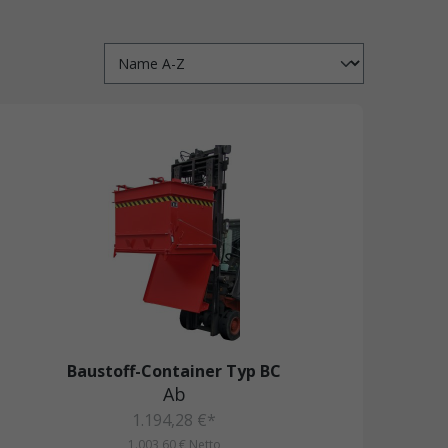
Baustoff-Container Typ BC
Ab
1.194,28 €*
1.003,60 € Netto