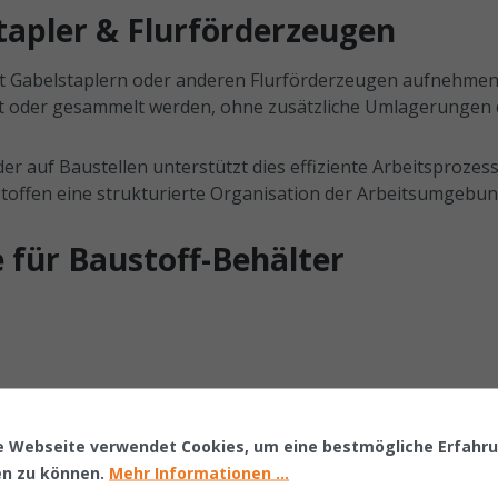
tapler & Flurförderzeugen
 mit Gabelstaplern oder anderen Flurförderzeugen aufnehme
ellt oder gesammelt werden, ohne zusätzliche Umlagerungen
r auf Baustellen unterstützt dies effiziente Arbeitsprozes
ustoffen eine strukturierte Organisation der Arbeitsumgebun
 für Baustoff-Behälter
e Webseite verwendet Cookies, um eine bestmögliche Erfahr
en zu können.
Mehr Informationen ...