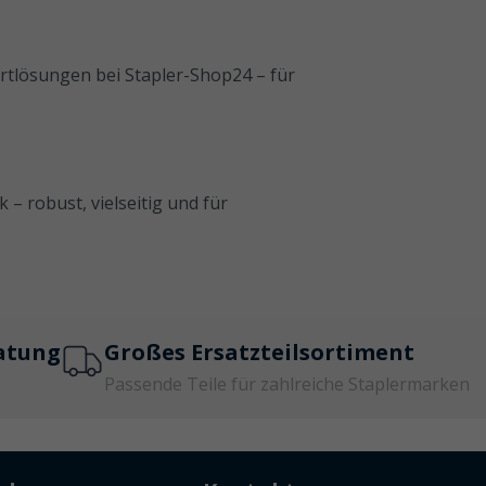
rtlösungen bei Stapler-Shop24 – für
– robust, vielseitig und für
atung
Großes Ersatzteilsortiment
Passende Teile für zahlreiche Staplermarken