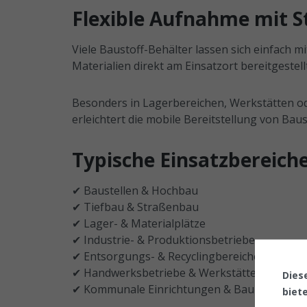
Flexible Aufnahme mit S
Viele Baustoff-Behälter lassen sich einfach
Materialien direkt am Einsatzort bereitgest
Besonders in Lagerbereichen, Werkstätten ode
erleichtert die mobile Bereitstellung von Ba
Typische Einsatzbereiche
✔ Baustellen & Hochbau
✔ Tiefbau & Straßenbau
✔ Lager- & Materialplätze
✔ Industrie- & Produktionsbetriebe
✔ Entsorgungs- & Recyclingbereiche
✔ Handwerksbetriebe & Werkstätten
Dies
✔ Kommunale Einrichtungen & Bauhöfe
biet