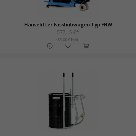
Hanselifter Fasshubwagen Typ FHW
577,15 €*
485,00 € Netto