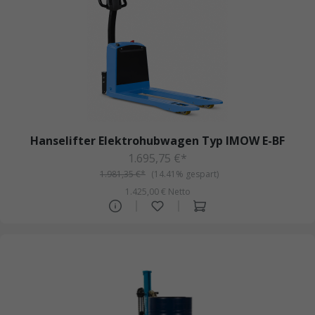
Hanselifter Elektrohubwagen Typ IMOW E-BF
1.695,75 €*
1.981,35 €*
(14.41% gespart)
1.425,00 € Netto