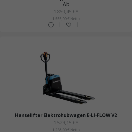
Ab
1.850,45 €*
1.555,00 € Netto
Hanselifter Elektrohubwagen E-LI-FLOW V2
1.529,15 €*
1.285,00 € Netto