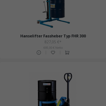
Hanselifter Fassheber Typ FHR 300
827,05 €*
695,00 € Netto