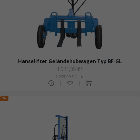
Hanselifter Geländehubwagen Typ BF-GL
1.541,05 €*
1.295,00 € Netto
%