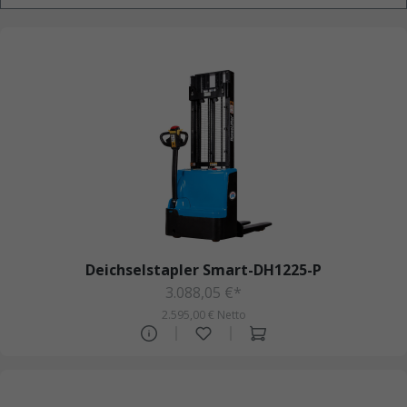
Deichselstapler Smart-DH1225-P
3.088,05 €*
2.595,00 € Netto