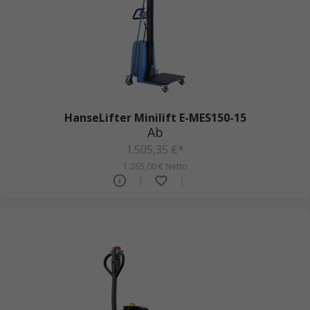
HanseLifter Minilift E-MES150-15
Ab
1.505,35 €*
1.265,00 € Netto