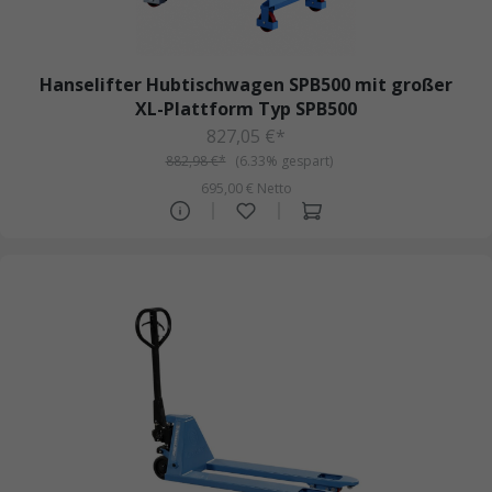
Hanselifter Hubtischwagen SPB500 mit großer
XL-Plattform Typ SPB500
827,05 €*
882,98 €*
(6.33% gespart)
695,00 € Netto