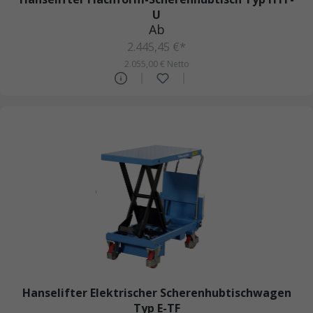
U
Ab
2.445,45 €*
2.055,00 € Netto
Hanselifter Elektrischer Scherenhubtischwagen
Typ E-TF