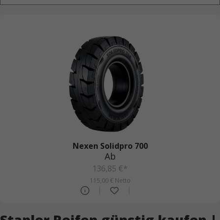
Nexen Solidpro 700
Ab
136,85 €*
115,00 € Netto
Stapler Reifen günstig kaufen |