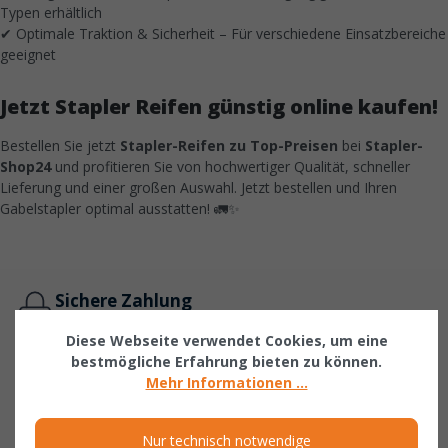
Typen erhältlich
✔ Optimale Traktion & Sicherheit – Für verschiedene Einsatzbereiche
geeignet
Jetzt Stapler Reifen günstig online kaufen!
Bestellen Sie jetzt
Stapler-Reifen zu Top-Preisen
bei
Stapler-
Shop24
und profitieren Sie von hochwertiger Qualität, schneller
Lieferung und einer großen Auswahl. Jetzt bestellen und Ihren
Gabelstapler optimal ausstatten! 🚛✨
Sichere Zahlung
PayPal, Rechnung, Vorkasse & mehr
Diese Webseite verwendet Cookies, um eine
bestmögliche Erfahrung bieten zu können.
Schnelle Lieferung
Mehr Informationen ...
viele Ersatzteile in 1-5 Werktagen lieferbar
Persönliche Beratung
Nur technisch notwendige