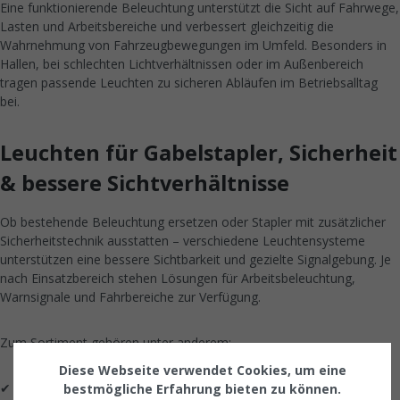
Eine funktionierende Beleuchtung unterstützt die Sicht auf Fahrwege,
Lasten und Arbeitsbereiche und verbessert gleichzeitig die
Wahrnehmung von Fahrzeugbewegungen im Umfeld. Besonders in
Hallen, bei schlechten Lichtverhältnissen oder im Außenbereich
tragen passende Leuchten zu sicheren Abläufen im Betriebsalltag
bei.
Leuchten für Gabelstapler, Sicherheit
& bessere Sichtverhältnisse
Ob bestehende Beleuchtung ersetzen oder Stapler mit zusätzlicher
Sicherheitstechnik ausstatten – verschiedene Leuchtensysteme
unterstützen eine bessere Sichtbarkeit und gezielte Signalgebung. Je
nach Einsatzbereich stehen Lösungen für Arbeitsbeleuchtung,
Warnsignale und Fahrbereiche zur Verfügung.
Zum Sortiment gehören unter anderem:
Diese Webseite verwendet Cookies, um eine
✔ Rundumleuchten für bessere Sichtbarkeit im Betriebsumfeld
bestmögliche Erfahrung bieten zu können.