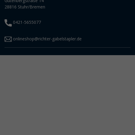
Gutenbergstraße 14
28816 Stuhr/Bremen
0421-5655077
onlineshop@richter-gabelstapler.de