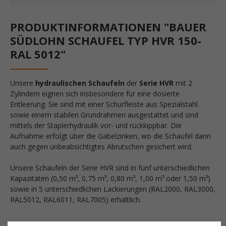
PRODUKTINFORMATIONEN "BAUER
SÜDLOHN SCHAUFEL TYP HVR 150-
RAL 5012"
Unsere
hydraulischen Schaufeln
der
Serie HVR
mit 2
Zylindern eignen sich insbesondere für eine dosierte
Entleerung.
Sie sind mit einer Schürfleiste aus Spezialstahl
sowie einem
stabilen Grundrahmen ausgestattet
und sind
mittels der Staplerhydraulik vor- und rückkippbar. Die
Aufnahme erfolgt über die Gabelzinken, wo die Schaufel dann
auch gegen unbeabsichtigtes Abrutschen gesichert wird.
Unsere Schaufeln
der Serie HVR sind in fünf unterschiedlichen
Kapazitäten (0,50 m³, 0,75 m³, 0,80 m³, 1,00 m³ oder 1,50 m³)
sowie in 5 unterschiedlichen Lackierungen (RAL2000, RAL3000,
RAL5012, RAL6011, RAL7005) erhältlich.