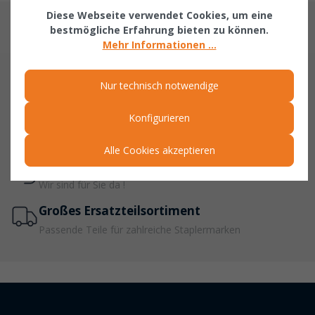
Diese Webseite verwendet Cookies, um eine
bestmögliche Erfahrung bieten zu können.
Mehr Informationen ...
Sichere Zahlung
Nur technisch notwendige
PayPal, Rechnung, Vorkasse & mehr
Konfigurieren
Schnelle Lieferung
viele Ersatzteile in 1-5 Werktagen lieferbar
Alle Cookies akzeptieren
Persönliche Beratung
Wir sind für Sie da !
Großes Ersatzteilsortiment
Passende Teile für zahlreiche Staplermarken