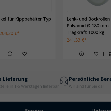
kel für Kippbehälter Typ
Lenk- und Bockrollen
Polyamid Ø 180 mm
Tragkraft 1000 kg
204,20 €*
241,33 €*
e Lieferung
Persönliche Ber
zteile in 1-5 Werktagen lieferbar
Wir sind für Sie da !
Service
Unter