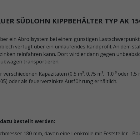
ER SÜDLOHN KIPPBEHÄLTER TYP AK 150
er ein Abrollsystem bei einem günstigen Lastschwerpunkt. 
blech verfügt über ein umlaufendes Randprofil. An dem st
lzinken reinfahren kann. Dort wird er dann gegen unbeabsi
hubwagen transportieren.
er verschiedenen Kapazitäten (0,5 m³, 0,75 m³, 1,0 ³ oder 1,5
) oder als feuerverzinkte Ausführung erhältlich.
dazu bestellt werden:
chmesser 180 mm, davon eine Lenkrolle mit Feststeller - Ba