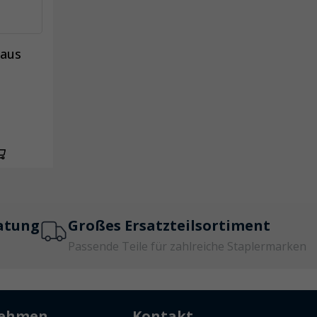
 aus
atung
Großes Ersatzteilsortiment
Passende Teile für zahlreiche Staplermarken
nehmen
Kontakt