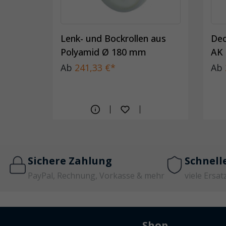
Lenk- und Bockrollen aus
Dec
Polyamid Ø 180 mm
AK
Ab
241,33 €*
Ab
Sichere Zahlung
Schnell
PayPal, Rechnung, Vorkasse & mehr
viele Ersat
Shop