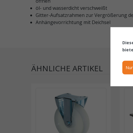
öffnen
öl- und wasserdicht verschweißt
Gitter-Aufsatzrahmen zur Vergrößerung de
Anhängevorrichtung mit Deichsel
Dies
biet
ÄHNLICHE ARTIKEL
Nur