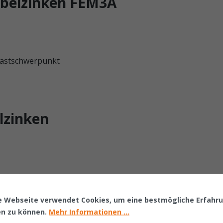
abelzinken FEM3A
 Lastschwerpunkt
lzinken
-Aufnahme
n
e Webseite verwendet Cookies, um eine bestmögliche Erfahr
utzung
en zu können.
Mehr Informationen ...
elzinken