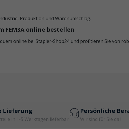
 Industrie, Produktion und Warenumschlag.
m FEM3A online bestellen
quem online bei Stapler-Shop24 und profitieren Sie von robu
e Lieferung
Persönliche Ber
zteile in 1-5 Werktagen lieferbar
Wir sind für Sie da !