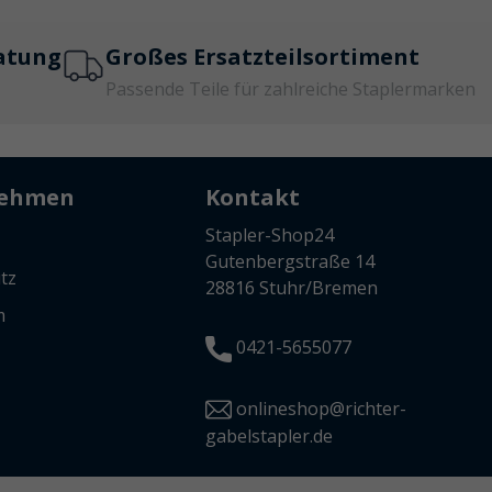
atung
Großes Ersatzteilsortiment
Passende Teile für zahlreiche Staplermarken
nehmen
Kontakt
Stapler-Shop24
Gutenbergstraße 14
tz
28816 Stuhr/Bremen
m
0421-5655077
onlineshop@richter-
gabelstapler.de