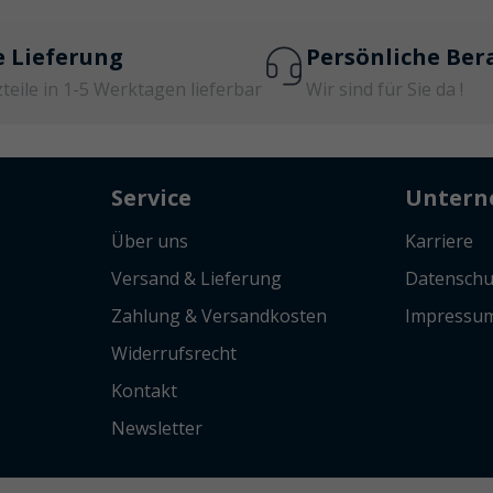
e Lieferung
Persönliche Ber
zteile in 1-5 Werktagen lieferbar
Wir sind für Sie da !
Service
Unter
Über uns
Karriere
Versand & Lieferung
Datenschu
Zahlung & Versandkosten
Impressu
Widerrufsrecht
Kontakt
Newsletter