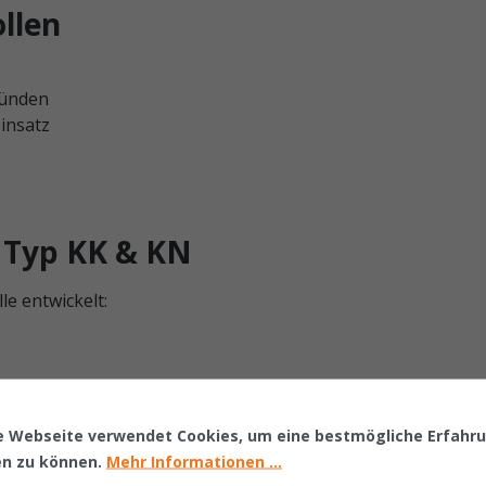
llen
ründen
einsatz
 Typ KK & KN
le entwickelt:
decken
e Webseite verwendet Cookies, um eine bestmögliche Erfahr
er & Werkstatt
en zu können.
Mehr Informationen ...