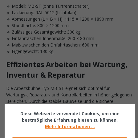
🔹 Modell: MB-ST (ohne Türtrennschalter)
🔹 Lackierung: RAL 5012 (Lichtblau)
🔹 Abmessungen (L × B × H): 1115 × 1200 × 1890 mm
🔹 Standfläche: 800 × 1200 mm
🔹 Zulässiges Gesamtgewicht: 300 kg
🔹 Einfahrtaschen-Innenmaße: 200 × 80 mm
🔹 Maß zwischen den Einfahrtaschen: 600 mm
🔹 Eigengewicht: 130 kg
Effizientes Arbeiten bei Wartung,
Inventur & Reparatur
Die Arbeitsbühne Typ MB-ST eignet sich optimal für
Wartungs-, Reparatur- und Kontrollarbeiten in höher gelegenen
Bereichen. Durch die stabile Bauweise und die sichere
Aufnahme mit dem Gabelstapler lassen sich Höhenarbeiten
Diese Webseite verwendet Cookies, um eine
effizient und komfortabel durchführen – ideal für Lagerregale,
bestmögliche Erfahrung bieten zu können.
Produktionsbereiche oder technische Anlagen.
Mehr Informationen ...
Mit der großzügigen Standfläche bietet die Bühne ausreichend