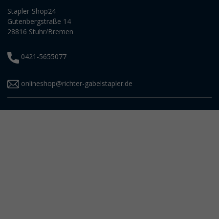
Stapler-Shop24
Gutenbergstraße 14
28816 Stuhr/Bremen
0421-5655077
onlineshop@richter-gabelstapler.de