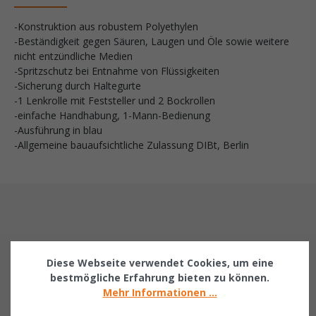
-Konstruktion aus robustem Polyethylen
-Beständigkeit gegen Säuren, Laugen und Öle sowie weitere
nicht entzündliche Medien
-Spritzschutz bei Entnahme von Flüssigkeiten
-Sicherung durch Haltegurte
-1 Lenkrolle mit Feststeller und 2 Bockrollen
-einfache Handhabung, 1-Mann-Bedienung
-Ausführung in blau
-Allgemeine bauaufsichtliche Zulassung DIBt, Berlin
Sichere Zahlung
Diese Webseite verwendet Cookies, um eine
PayPal, Rechnung, Vorkasse & mehr
bestmögliche Erfahrung bieten zu können.
Mehr Informationen ...
Schnelle Lieferung