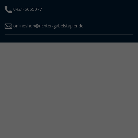
0421-5655077
onlineshop@richter-gabelstapler.de