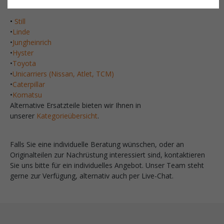
Staplern an:
•
Still
•
Linde
•
Jungheinrich
•
Hyster
•
Toyota
•
Unicarriers (Nissan, Atlet, TCM)
•
Caterpillar
•
Komatsu
Alternative Ersatzteile bieten wir Ihnen in
unserer
Kategorieübersicht
.
Falls Sie eine individuelle Beratung wünschen, oder an
Originalteilen zur Nachrüstung interessiert sind, kontaktieren
Sie uns bitte für ein individuelles Angebot. Unser Team steht
gerne zur Verfügung, alternativ auch per Live-Chat.