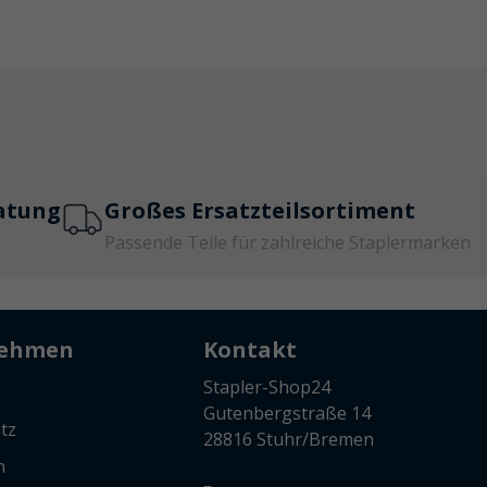
atung
Großes Ersatzteilsortiment
Passende Teile für zahlreiche Staplermarken
nehmen
Kontakt
Stapler-Shop24
Gutenbergstraße 14
tz
28816 Stuhr/Bremen
m