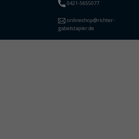
0421-5655077
onlineshop@richter-
gabelstapler.de