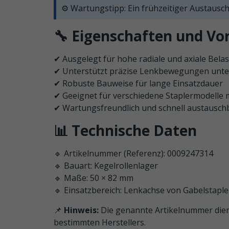
⚙️ Wartungstipp: Ein frühzeitiger Austausc
🔧 Eigenschaften und Vor
✔ Ausgelegt für hohe radiale und axiale Bela
✔ Unterstützt präzise Lenkbewegungen unte
✔ Robuste Bauweise für lange Einsatzdauer
✔ Geeignet für verschiedene Staplermodelle
✔ Wartungsfreundlich und schnell austausch
📊 Technische Daten
🔹 Artikelnummer (Referenz): 0009247314
🔹 Bauart: Kegelrollenlager
🔹 Maße: 50 × 82 mm
🔹 Einsatzbereich: Lenkachse von Gabelstaple
📌
Hinweis:
Die genannte Artikelnummer dient 
bestimmten Herstellers.