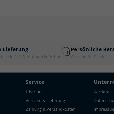
e Lieferung
Persönliche Ber
zteile in 1-5 Werktagen lieferbar
Wir sind für Sie da !
Service
Unter
Über uns
Karriere
Versand & Lieferung
Datenschu
Zahlung & Versandkosten
Impressu