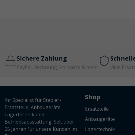
Sichere Zahlung
Schnell
PayPal, Rechnung, Vorkasse & mehr
viele Ersat
Shop
Ihr Spezialist für Stapler-
Ersatzteile, Anbaugeräte,
Ersatzteile
Lagertechnik und
Anbaugeräte
Betriebsausstattung. Selt über
55 Jahren für unsere Kunden im
Lagertechnik