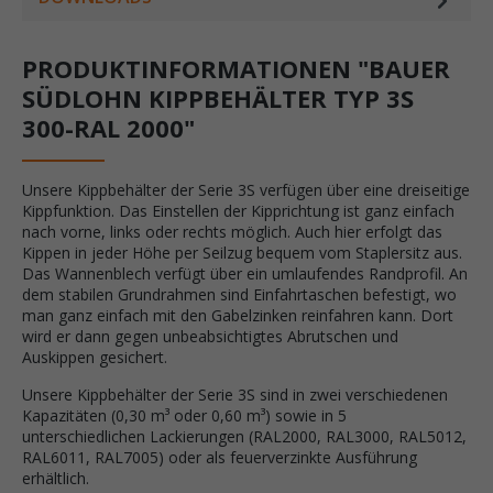
PRODUKTINFORMATIONEN "BAUER
SÜDLOHN KIPPBEHÄLTER TYP 3S
300-RAL 2000"
Unsere Kippbehälter der Serie 3S verfügen über eine dreiseitige
Kippfunktion. Das Einstellen der Kipprichtung ist ganz einfach
nach vorne, links oder rechts möglich. Auch hier erfolgt das
Kippen in jeder Höhe per Seilzug bequem vom Staplersitz aus.
Das Wannenblech verfügt über ein umlaufendes Randprofil. An
dem stabilen Grundrahmen sind Einfahrtaschen befestigt, wo
man ganz einfach mit den Gabelzinken reinfahren kann. Dort
wird er dann gegen unbeabsichtigtes Abrutschen und
Auskippen gesichert.
Unsere Kippbehälter der Serie 3S sind in zwei verschiedenen
Kapazitäten (0,30 m³ oder 0,60 m³) sowie in 5
unterschiedlichen Lackierungen (RAL2000, RAL3000, RAL5012,
RAL6011, RAL7005) oder als feuerverzinkte Ausführung
erhältlich.