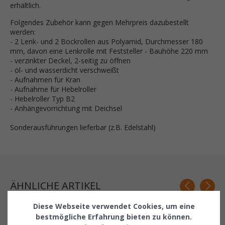
erhältlich.
Folgendes Zubehör kann gegen Mehrpreis dazubestellt
werden:
- 2 Lenk- und 2 Bockrollen aus Polyamid, Durchmesser 180
mm, davon eine Lenkrolle mit Feststeller - Bauhöhe 220 mm
- verzinkter Deckel, 2-seitig zu öffnen
- öl- und wasserdicht verschweißt
- Aufnahmen für Kran
- Aufnahme für
Hebelroller
-
Hebelroller
Typ B2
- Anhängevorrichtung mit Deichsel
Sonderausführungen lieferbar (z.B. Edelstahl)
ÄHNLICHE ARTIKEL
Diese Webseite verwendet Cookies, um eine
Related products
bestmögliche Erfahrung bieten zu können.