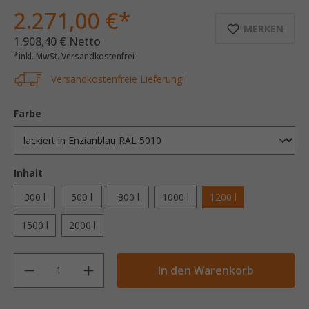
2.271,00 €*
MERKEN
1.908,40 € Netto
*inkl. MwSt. Versandkostenfrei
Versandkostenfreie Lieferung!
Farbe
Inhalt
300 l
500 l
800 l
1000 l
1200 l
1500 l
2000 l
Anzahl
In den Warenkorb