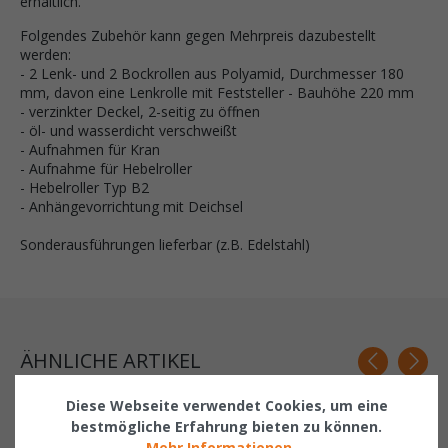
erhältlich.
Folgendes Zubehör kann gegen Mehrpreis dazubestellt
werden:
- 2 Lenk- und 2 Bockrollen aus Polyamid, Durchmesser 180
mm, davon eine Lenkrolle mit Feststeller - Bauhöhe 220 mm
- verzinkter Deckel, 2-seitig zu öffnen
- öl- und wasserdicht verschweißt
- Aufnahmen für Kran
- Aufnahme für
Hebelroller
-
Hebelroller
Typ B2
- Anhängevorrichtung mit Deichsel
Sonderausführungen lieferbar (z.B. Edelstahl)
ÄHNLICHE ARTIKEL
Related products
Diese Webseite verwendet Cookies, um eine
bestmögliche Erfahrung bieten zu können.
Mehr Informationen ...