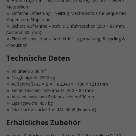
🔹 Hohe Tragkraft – belastbar bis 2500 kg, ideal für schwere
Materialien
🔹 Einfache Entleerung – Seilzug-Mechanismus für bequemes
Kippen vom Stapler aus
🔹 Sichere Aufnahme – stabile Einfahrtaschen (200 × 80 mm,
Abstand 600 mm)
🔹 Flexibel einsetzbar – perfekt für Lagerhaltung, Recycling &
Produktion
Technische Daten
🔹 Volumen: 2,00 m³
🔹 Tragfähigkeit: 2500 kg
🔹 Außenmaße (L × B × H): 2340 × 1700 × 1210 mm
🔹 Einfahrtaschen-Innenmaße: 200 × 80 mm
🔹 Abstand zwischen Einfahrtaschen: 600 mm
🔹 Eigengewicht: 457 kg
🔹 Oberfläche: Lackiert in RAL 3000 (Feuerrot)
Erhältliches Zubehör
🔹 Lenk- & Bockrollen-Set – 2 Lenk- & 2 Bockrollen (Ø 180