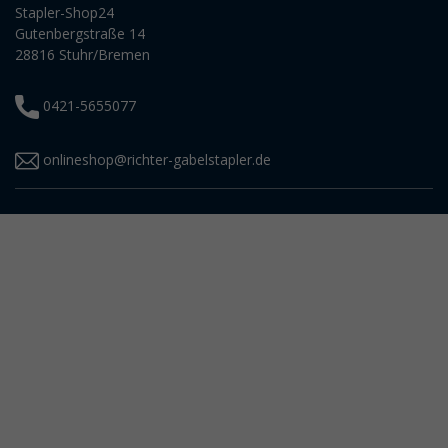
Stapler-Shop24
Gutenbergstraße 14
28816 Stuhr/Bremen
0421-5655077
onlineshop@richter-gabelstapler.de