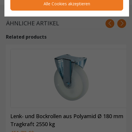
Alle Cookies akzeptieren
ÄHNLICHE ARTIKEL
Related products
Lenk- und Bockrollen aus Polyamid Ø 180 mm
Tragkraft 2550 kg