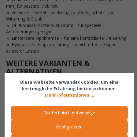
mm) für bessere Mobilität
🔹 Verzinkter Deckel – beidseitig zu öffnen, schützt vor
Witterung & Staub
🔹 Öl- & wasserdichte Ausführung – für spezielle
Anforderungen geeignet
🔹 Einstellbare Kippbremse – für eine kontrollierte Entleerung
🔹 Hydraulische Kippvorrichtung – erleichtert das Kippen
schwerer Lasten
WEITERE VARIANTEN &
ALTERNATIVEN
Diese Webseite verwendet Cookies, um eine
bestmögliche Erfahrung bieten zu können.
🔹 Kapazitäten: Verfügbar mit 2, 3, 4 oder 5 m³
Mehr Informationen ...
Fassungsvermögen
🔹 Farbauswahl: RAL 2000, RAL 3000, RAL 5012, RAL 6011,
RAL 7005 oder feuerverzinkt
Nur technisch notwendige
👉 Jetzt Bauer Kippbehälter Typ BKC 200, 2,0 m³, RAL
3000 bestellen – nur bei Industriebedarf!
Konfigurieren