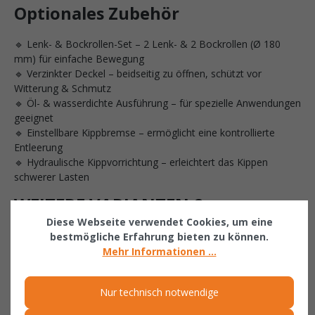
Optionales Zubehör
🔹 Lenk- & Bockrollen-Set – 2 Lenk- & 2 Bockrollen (Ø 180
mm) für einfache Bewegung
🔹 Verzinkter Deckel – beidseitig zu öffnen, schützt vor
Witterung & Schmutz
🔹 Öl- & wasserdichte Ausführung – für spezielle Anwendungen
geeignet
🔹 Einstellbare Kippbremse – ermöglicht eine kontrollierte
Entleerung
🔹 Hydraulische Kippvorrichtung – erleichtert das Kippen
schwerer Lasten
WEITERE VARIANTEN &
ALTERNATIVEN
Diese Webseite verwendet Cookies, um eine
bestmögliche Erfahrung bieten zu können.
Mehr Informationen ...
🔹 Kapazitäten: Verfügbar mit 2, 3, 4 oder 5 m³ Volumen
🔹 Farbauswahl: Erhältlich in RAL 2000, RAL 3000, RAL 5012,
Nur technisch notwendige
RAL 6011, RAL 7005 oder feuerverzinkt