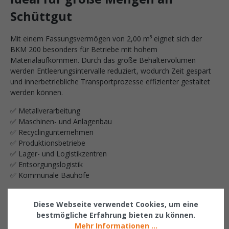
Schüttgut
Mit einem Fassungsvermögen von 2,00 m³ eignet sich der
BKM 200 besonders für Betriebe mit hohem
Materialaufkommen. Durch das große Behältervolumen
werden Entleerungsintervalle reduziert, wodurch Zeit gespart
und innerbetriebliche Transportprozesse effizienter gestaltet
werden können.
✅ Metallverarbeitung
✅ Maschinen- und Anlagenbau
✅ Recyclingunternehmen
✅ Produktionsbetriebe
✅ Lager- und Logistikzentren
✅ Entsorgungslogistik
✅ Kommunale Bauhöfe
Optional individuell
Diese Webseite verwendet Cookies, um eine
konfigurierbar
bestmögliche Erfahrung bieten zu können.
Mehr Informationen ...