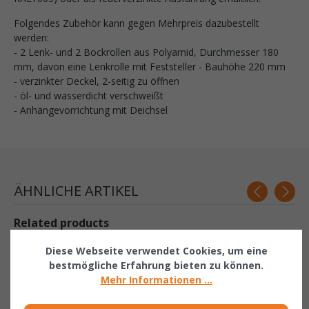
Folgendes Zubehör kann gegen Mehrpreis dazubestellt
werden:
- 2 Lenk- und 2 Bockrollen aus Polyamid, Durchmesser 180
mm, davon eine Lenkrolle mit Feststeller - Bauhöhe 220 mm
- verzinkter Deckel, 2-seitig zu öffnen
- öl- und wasserdicht verschweißt
- Anhängevorrichtung mit Deichsel
ÄHNLICHE ARTIKEL
Related products
Diese Webseite verwendet Cookies, um eine
bestmögliche Erfahrung bieten zu können.
Mehr Informationen ...