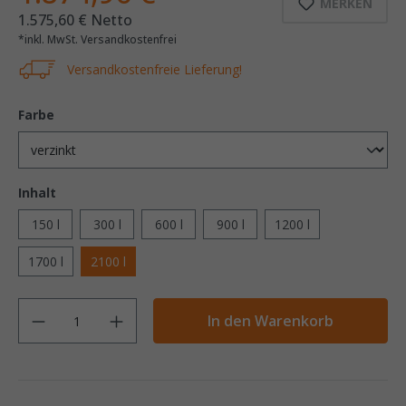
MERKEN
1.575,60 € Netto
*inkl. MwSt. Versandkostenfrei
Versandkostenfreie Lieferung!
Farbe
Inhalt
150 l
300 l
600 l
900 l
1200 l
1700 l
2100 l
Anzahl
In den Warenkorb