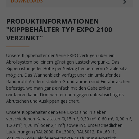
DOWNLOADS
PRODUKTINFORMATIONEN
"KIPPBEHÄLTER TYP EXPO 2100
VERZINKT"
Unsere Kippbehälter der Serie EXPO verfügen über ein
Abrollsystem bei einem günstigen Lastschwerpunkt. Das
Kippen ist in jeder Höhe per Seilzug bequem vom Staplersitz
möglich. Das Wannenblech verfügt über ein umlaufendes
Randprofil. An dem stabilen Grundrahmen sind Einfahrtaschen
befestigt, wo man ganz einfach mit den Gabelzinken
reinfahren kann. Dort wird er dann gegen unbeabsichtigtes
Abrutschen und Auskippen gesichert.
Unsere Kippbehälter der Serie EXPO sind in sieben
verschiedenen Kapazitäten (0,15 m³, 0,30 m³, 0,60 m³, 0,90 m³,
1,20 m³, 1,70 m³ oder 2,1 m³) sowie in 5 unterschiedlichen
Lackierungen (RAL2000, RAL3000, RAL5012, RAL6011,
RAL7005) oder als feuerverzinkte Ausführung erhältlich.