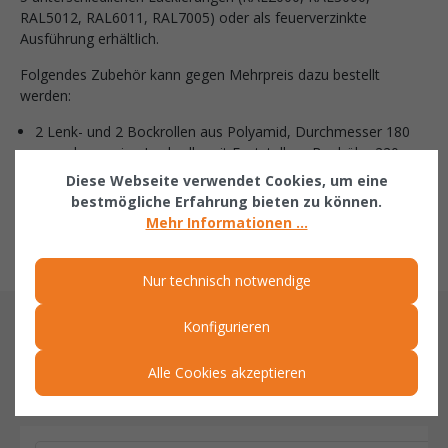
RAL5012, RAL6011, RAL7005) oder als feuerverzinkte
Ausführung erhältlich.
Folgendes Zubehör kann gegen Mehrpreis dazu bestellt
werden:
2 Lenk- und 2 Bockrollen aus Polyamid, Durchmesser 180
mm, davon eine Lenkrolle mit Feststeller - Bauhöhe 220
mm
Diese Webseite verwendet Cookies, um eine
öl- und wasserdicht
bestmögliche Erfahrung bieten zu können.
einstellbare Kippbremse für RD 1000
Mehr Informationen ...
Anhängevorrichtung mit Deichsel
Nur technisch notwendige
Konfigurieren
ÄHNLICHE ARTIKEL
Alle Cookies akzeptieren
Related products