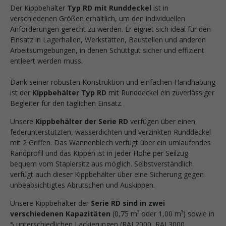
Der Kippbehälter
Typ RD mit Runddeckel
ist in
verschiedenen Größen erhältlich, um den individuellen
Anforderungen gerecht zu werden. Er eignet sich ideal für den
Einsatz in Lagerhallen, Werkstätten, Baustellen und anderen
Arbeitsumgebungen, in denen Schüttgut sicher und effizient
entleert werden muss.
Dank seiner robusten Konstruktion und einfachen Handhabung
ist der
Kippbehälter Typ RD
mit Runddeckel ein zuverlässiger
Begleiter für den täglichen Einsatz.
Unsere
Kippbehälter der Serie RD
verfügen über einen
federunterstützten, wasserdichten und verzinkten Runddeckel
mit 2 Griffen. Das Wannenblech verfügt über ein umlaufendes
Randprofil und das Kippen ist in jeder Höhe per Seilzug
bequem vom Staplersitz aus möglich. Selbstverständlich
verfügt auch dieser Kippbehälter über eine Sicherung gegen
unbeabsichtigtes Abrutschen und Auskippen.
Unsere Kippbehälter der
Serie RD sind in zwei
verschiedenen Kapazitäten
(0,75 m³ oder 1,00 m³) sowie in
5 unterschiedlichen Lackierungen (RAL2000, RAL3000,