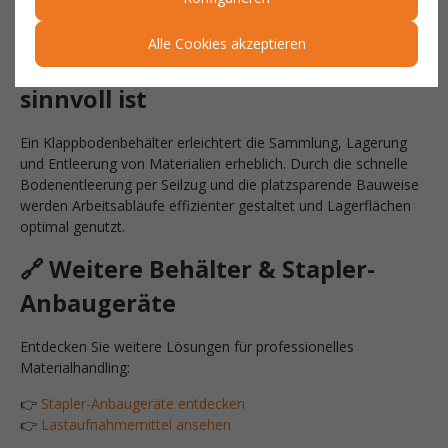
✔ Nicht stapelbar mit Deckel
Alle Cookies akzeptieren
Warum ein Klappbodenbehälter
sinnvoll ist
Ein Klappbodenbehälter erleichtert die Sammlung, Lagerung
und Entleerung von Materialien erheblich. Durch die schnelle
Bodenentleerung per Seilzug und die platzsparende Bauweise
werden Arbeitsabläufe effizienter gestaltet und Lagerflächen
optimal genutzt.
🔗 Weitere Behälter & Stapler-
Anbaugeräte
Entdecken Sie weitere Lösungen für professionelles
Materialhandling:
👉
Stapler-Anbaugeräte entdecken
👉
Lastaufnahmemittel ansehen