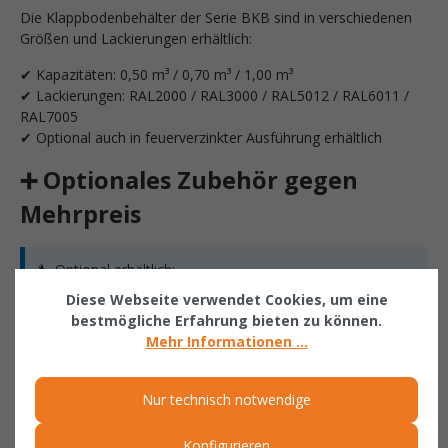
Die Klappbodenbehälter der Serie BKB sind in verschiedenen
Größen und Lackierungen erhältlich:
✔ Kapazitäten: 0,50 m³ / 0,70 m³ / 1,00 m³
✔ Lackierungen: RAL2000 / RAL3000 / RAL5012 / RAL6011 /
RAL7005
✔ Optional auch in feuerverzinkter Ausführung erhältlich
➕ Optionales Zubehör gegen
Mehrpreis
🔧 Optional erhältlich:
Diese Webseite verwendet Cookies, um eine
✔ 2 Lenk- und 2 Bockrollen aus Polyamid
bestmögliche Erfahrung bieten zu können.
✔ Durchmesser Rollen: 180 mm
Mehr Informationen ...
✔ Eine Lenkrolle mit Feststeller
✔ Bauhöhe: 220 mm
Nur technisch notwendige
✔ Verzinkter Deckel
✔ 2-seitig zu öffnen
Konfigurieren