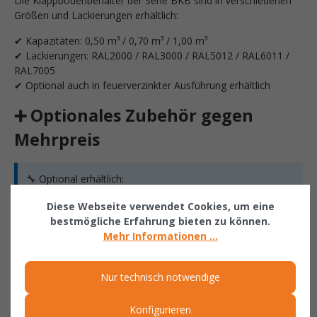
Die Klappbodenbehälter der Serie BKB sind in verschiedenen
Größen und Lackierungen erhältlich:
✔ Kapazitäten: 0,50 m³ / 0,70 m³ / 1,00 m³
✔ Lackierungen: RAL2000 / RAL3000 / RAL5012 / RAL6011 /
RAL7005
✔ Optional auch in feuerverzinkter Ausführung erhältlich
➕ Optionales Zubehör gegen
Mehrpreis
🔧 Optional erhältlich:
Diese Webseite verwendet Cookies, um eine
✔ 2 Lenk- und 2 Bockrollen aus Polyamid
bestmögliche Erfahrung bieten zu können.
✔ Durchmesser Rollen: 180 mm
Mehr Informationen ...
✔ Eine Lenkrolle mit Feststeller
✔ Bauhöhe: 220 mm
Nur technisch notwendige
✔ Verzinkter Deckel
✔ 2-seitig zu öffnen
Konfigurieren
✔ Nicht stapelbar mit Deckel