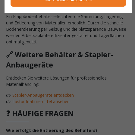
sinnvoll ist
Ein Klappbodenbehälter erleichtert die Sammlung, Lagerung
und Entleerung von Materialien erheblich. Durch die schnelle
Bodenentleerung per Seilzug und die platzsparende Bauweise
werden Arbeitsabläufe effizienter gestaltet und Lagerflächen
optimal genutzt.
🔗 Weitere Behälter & Stapler-
Anbaugeräte
Entdecken Sie weitere Lösungen für professionelles
Materialhandling:
👉
Stapler-Anbaugeräte entdecken
👉
Lastaufnahmemittel ansehen
❓ HÄUFIGE FRAGEN
Wie erfolgt die Entleerung des Behälters?