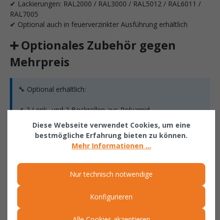
✔ Lackierungen: RAL2000 / RAL3000 / RAL5012 / RAL6011 /
RAL7005
✔ Optional auch in feuerverzinkter Ausführung erhältlich
➕ Optionales Zubehör gegen
Mehrpreis
🔧 Optional erhältlich:
✔ 2 Lenk- und 2 Bockrollen aus Polyamid
✔ Durchmesser Rollen: 180 mm
Diese Webseite verwendet Cookies, um eine
✔ Eine Lenkrolle mit Feststeller
bestmögliche Erfahrung bieten zu können.
✔ Bauhöhe: 220 mm
Mehr Informationen ...
✔ Verzinkter Deckel
✔ 2-seitig zu öffnen
Nur technisch notwendige
✔ Nicht stapelbar mit Deckel
Konfigurieren
Warum ein Klappbodenbehälter
Alle Cookies akzeptieren