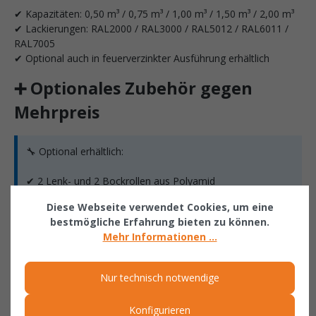
✔ Kapazitäten: 0,50 m³ / 0,75 m³ / 1,00 m³ / 1,50 m³ / 2,00 m³
✔ Lackierungen: RAL2000 / RAL3000 / RAL5012 / RAL6011 /
RAL7005
✔ Optional auch in feuerverzinkter Ausführung erhältlich
➕ Optionales Zubehör gegen
Mehrpreis
🔧 Optional erhältlich:
✔ 2 Lenk- und 2 Bockrollen aus Polyamid
✔ Durchmesser Rollen: 180 mm
Diese Webseite verwendet Cookies, um eine
✔ Eine Lenkrolle mit Feststeller
bestmögliche Erfahrung bieten zu können.
✔ Bauhöhe: 220 mm
Mehr Informationen ...
✔ Verzinkter Deckel
✔ 2-seitig zu öffnen
Nur technisch notwendige
✔ Verzinkte Zentrierwände für die Bodenklappe
Konfigurieren