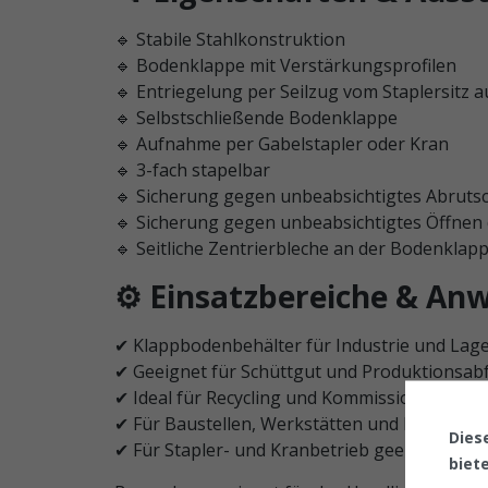
🔹 Stabile Stahlkonstruktion
🔹 Bodenklappe mit Verstärkungsprofilen
🔹 Entriegelung per Seilzug vom Staplersitz a
🔹 Selbstschließende Bodenklappe
🔹 Aufnahme per Gabelstapler oder Kran
🔹 3-fach stapelbar
🔹 Sicherung gegen unbeabsichtigtes Abruts
🔹 Sicherung gegen unbeabsichtigtes Öffnen
🔹 Seitliche Zentrierbleche an der Bodenklap
⚙️ Einsatzbereiche & A
✔ Klappbodenbehälter für Industrie und Lag
✔ Geeignet für Schüttgut und Produktionsabf
✔ Ideal für Recycling und Kommissionierung
✔ Für Baustellen, Werkstätten und Produktio
Dies
✔ Für Stapler- und Kranbetrieb geeignet
biet