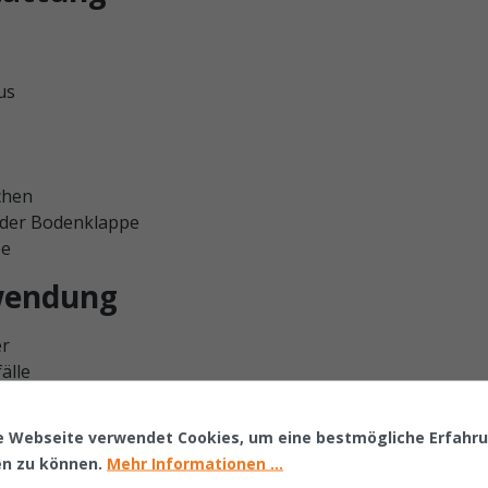
us
chen
 der Bodenklappe
pe
nwendung
er
älle
nsbetriebe
e Webseite verwendet Cookies, um eine bestmögliche Erfahr
en zu können.
Mehr Informationen ...