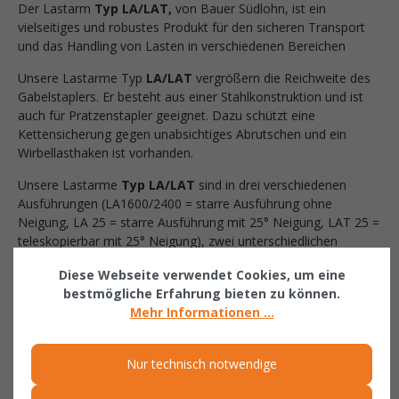
Der Lastarm
Typ LA/LAT,
von Bauer Südlohn, ist ein
vielseitiges und robustes Produkt für den sicheren Transport
und das Handling von Lasten in verschiedenen Bereichen
Unsere Lastarme Typ
LA/LAT
vergrößern die Reichweite des
Gabelstaplers. Er besteht aus einer Stahlkonstruktion und ist
auch für Pratzenstapler geeignet. Dazu schützt eine
Kettensicherung gegen unabsichtiges Abrutschen und ein
Wirbellasthaken ist vorhanden.
Unsere Lastarme
Typ LA/LAT
sind in drei verschiedenen
Ausführungen (LA1600/2400 = starre Ausführung ohne
Neigung, LA 25 = starre Ausführung mit 25° Neigung, LAT 25 =
teleskopierbar mit 25° Neigung), zwei unterschiedlichen
Grundlängen (1600 mm oder 2400 mm), drei verschiedenen
Diese Webseite verwendet Cookies, um eine
Tragfähigkeiten ( 1000, 2500 oder 5000 kg) sowie in fünf
bestmögliche Erfahrung bieten zu können.
verschiedenen Farben (RAL 2000, RAL 3000, RAL 5012,
Mehr Informationen ...
RAL6011, RAL 7005) oder als feuerverzinkte Ausführung
erhältlich.
Nur technisch notwendige
Insgesamt ist der Lastarm Typ LA/ LAT, von Bauer Südlohn,
ein zuverlässiges und leistungsstarkes Produkt made in