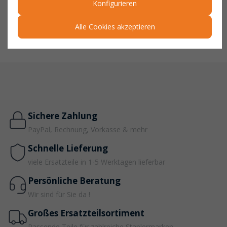
Germany.
Mit seiner robusten Konstruktion, praktischen
Konfigurieren
Eigenschaften und vielseitigen Anpassungsmöglichkeiten ist er
eine wertvolle Unterstützung für die Logistik- und
Alle Cookies akzeptieren
Lagerprozesse in Unternehmen.
Sichere Zahlung
PayPal, Rechnung, Vorkasse & mehr
Schnelle Lieferung
viele Ersatzteile in 1-5 Werktagen lieferbar
Persönliche Beratung
Wir sind für Sie da !
Großes Ersatzteilsortiment
Passende Teile für zahlreiche Staplermarken