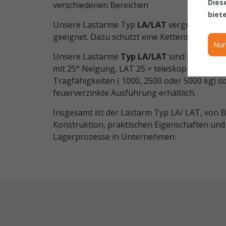
Dies
verschiedenen Bereichen
biet
Unsere Lastarme Typ
LA/LAT
vergrößern die 
geeignet. Dazu schützt eine Kettensicherung
Nur
Unsere Lastarme
Typ LA/LAT
sind in drei v
mit 25° Neigung, LAT 25 = teleskopierbar mi
Tragfähigkeiten ( 1000, 2500 oder 5000 kg) s
feuerverzinkte Ausführung erhältlich.
Insgesamt ist der Lastarm Typ LA/ LAT, von 
Konstruktion, praktischen Eigenschaften und 
Lagerprozesse in Unternehmen.