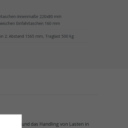
hrtaschen-Innenmaße 220x80 mm
wischen Einfahrtaschen 160 mm
ion 2: Abstand 1565 mm, Traglast 500 kg
 Transport und das Handling von Lasten in