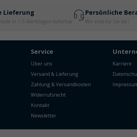
e Lieferung
Persönliche Ber
zteile in 1-5 Werktagen lieferbar
Wir sind für Sie da !
Service
Unter
Über uns
Karriere
Versand & Lieferung
Datenschu
Zahlung & Versandkosten
Impressu
Widerrufsrecht
Kontakt
Newsletter