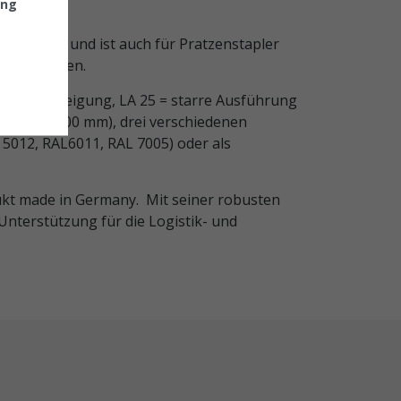
ung
struktion und ist auch für Pratzenstapler
st vorhanden.
ng ohne Neigung, LA 25 = starre Ausführung
mm oder 2400 mm), drei verschiedenen
 5012, RAL6011, RAL 7005) oder als
dukt made in Germany.
Mit seiner robusten
Unterstützung für die Logistik- und