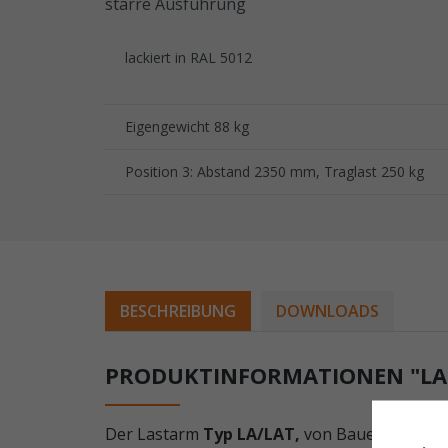
starre Ausführung
lackiert in RAL 5012
Eigengewicht 88 kg
Position 3: Abstand 2350 mm, Traglast 250 kg
BESCHREIBUNG
DOWNLOADS
PRODUKTINFORMATIONEN "LAST
Der Lastarm
Typ LA/LAT,
von Bauer Südlohn, 