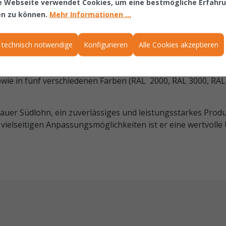
e Webseite verwendet Cookies, um eine bestmögliche Erfahr
en zu können.
Mehr Informationen ...
Reichweite des Gabelstaplers. Er besteht aus einer Stahlkon
 gegen unabsichtiges Abrutschen und ein Wirbellasthaken i
 technisch notwendige
Konfigurieren
Alle Cookies akzeptieren
erschiedenen Ausführungen (LA1600/2400 = starre Ausführu
t 25° Neigung), zwei unterschiedlichen Grundlängen (1600 
owie in fünf verschiedenen Farben (RAL 2000, RAL 3000, RAL
Bauer Südlohn, ein zuverlässiges und leistungsstarkes Pro
vielseitigen Anpassungsmöglichkeiten ist er eine wertvolle 