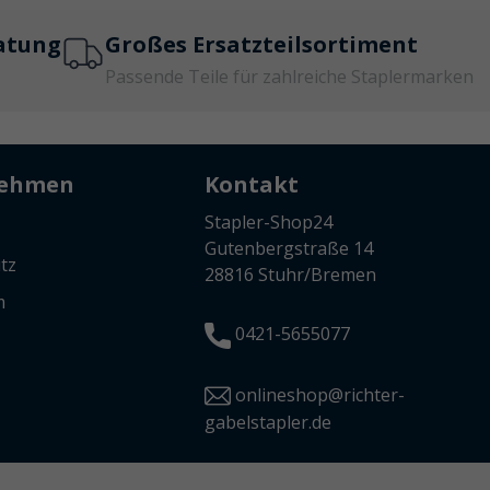
atung
Großes Ersatzteilsortiment
Passende Teile für zahlreiche Staplermarken
nehmen
Kontakt
Stapler-Shop24
Gutenbergstraße 14
tz
28816 Stuhr/Bremen
m
0421-5655077
onlineshop@richter-
gabelstapler.de