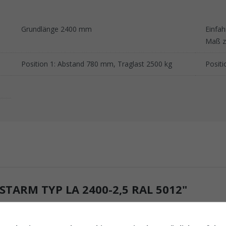
Grundlänge 2400 mm
Einfa
Maß z
Position 1: Abstand 780 mm, Traglast 2500 kg
Posit
ARM TYP LA 2400-2,5 RAL 5012"
ist ein vielseitiges und robustes Produkt für den sicheren