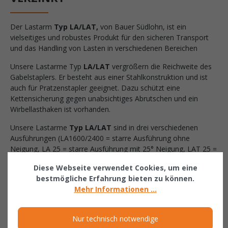
Der Lastarm
Typ LA/LAT,
von Bauer Südlohn, ist ein
vielseitiges und robustes Produkt für den sicheren Transport
und das Handling von Lasten in verschiedenen Bereichen
Unsere Lastarme Typ
LA/LAT
vergrößern die Reichweite des
Gabelstaplers. Er besteht aus einer Stahlkonstruktion und ist
auch für Pratzenstapler geeignet. Dazu schützt eine
Kettensicherung gegen unabsichtiges Abrutschen und ein
Wirbellasthaken ist vorhanden.
Unsere Lastarme
Typ LA/LAT
sind in drei verschiedenen
Ausführungen (LA1600/2400 = starre Ausführung ohne
Neigung, LA 25 = starre Ausführung mit 25° Neigung, LAT 25 =
teleskopierbar mit 25° Neigung), zwei unterschiedlichen
Diese Webseite verwendet Cookies, um eine
Grundlängen (1600 mm oder 2400 mm), drei verschiedenen
bestmögliche Erfahrung bieten zu können.
Tragfähigkeiten ( 1000, 2500 oder 5000 kg) sowie in fünf
Mehr Informationen ...
verschiedenen Farben (RAL 2000, RAL 3000, RAL 5012,
RAL6011, RAL 7005) oder als feuerverzinkte Ausführung
erhältlich.
Nur technisch notwendige