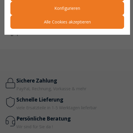
Insgesamt ist der Lastarm Typ LA/ LAT, von Bauer Südlohn,
ein zuverlässiges und leistungsstarkes Produkt made in
Konfigurieren
Germany.
Mit seiner robusten Konstruktion, praktischen
Eigenschaften und vielseitigen Anpassungsmöglichkeiten ist er
Alle Cookies akzeptieren
eine wertvolle Unterstützung für die Logistik- und
Lagerprozesse in Unternehmen.
Sichere Zahlung
PayPal, Rechnung, Vorkasse & mehr
Schnelle Lieferung
viele Ersatzteile in 1-5 Werktagen lieferbar
Persönliche Beratung
Wir sind für Sie da !