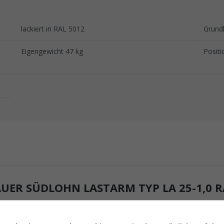
lackiert in RAL 5012
Grund
Eigengewicht 47 kg
Posit
R SÜDLOHN LASTARM TYP LA 25-1,0 RA
ist ein vielseitiges und robustes Produkt für den sicheren