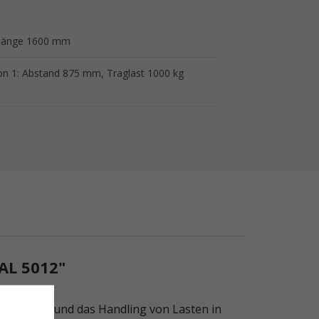
länge 1600 mm
ion 1: Abstand 875 mm, Traglast 1000 kg
L 5012"
 Transport und das Handling von Lasten in