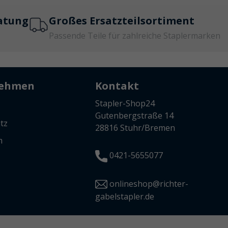
atung
Großes Ersatzteilsortiment
Passende Teile für zahlreiche Staplermarken
nehmen
Kontakt
Stapler-Shop24
Gutenbergstraße 14
tz
28816 Stuhr/Bremen
m
0421-5655077
onlineshop@richter-
gabelstapler.de