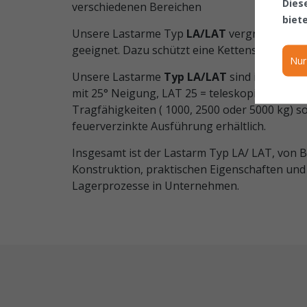
Dies
verschiedenen Bereichen
biet
Unsere Lastarme Typ
LA/LAT
vergrößern die 
geeignet. Dazu schützt eine Kettensicherung
Nur
Unsere Lastarme
Typ LA/LAT
sind in drei v
mit 25° Neigung, LAT 25 = teleskopierbar mi
Tragfähigkeiten ( 1000, 2500 oder 5000 kg) s
feuerverzinkte Ausführung erhältlich.
Insgesamt ist der Lastarm Typ LA/ LAT, von 
Konstruktion, praktischen Eigenschaften und 
Lagerprozesse in Unternehmen.