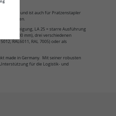
ung
struktion und ist auch für Pratzenstapler
st vorhanden.
ng ohne Neigung, LA 25 = starre Ausführung
mm oder 2400 mm), drei verschiedenen
 5012, RAL6011, RAL 7005) oder als
dukt made in Germany.
Mit seiner robusten
Unterstützung für die Logistik- und