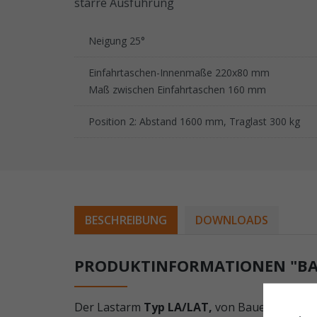
starre Ausführung
Neigung 25°
Einfahrtaschen-Innenmaße 220x80 mm
Maß zwischen Einfahrtaschen 160 mm
Position 2: Abstand 1600 mm, Traglast 300 kg
BESCHREIBUNG
DOWNLOADS
PRODUKTINFORMATIONEN "BAUE
Der Lastarm
Typ LA/LAT,
von Bauer Südlohn, 