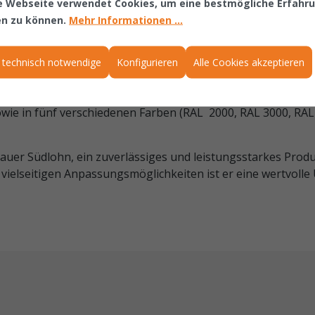
e Webseite verwendet Cookies, um eine bestmögliche Erfahr
en zu können.
Mehr Informationen ...
Reichweite des Gabelstaplers. Er besteht aus einer Stahlkon
 gegen unabsichtiges Abrutschen und ein Wirbellasthaken i
 technisch notwendige
Konfigurieren
Alle Cookies akzeptieren
erschiedenen Ausführungen (LA1600/2400 = starre Ausführu
t 25° Neigung), zwei unterschiedlichen Grundlängen (1600 
owie in fünf verschiedenen Farben (RAL 2000, RAL 3000, RAL
Bauer Südlohn, ein zuverlässiges und leistungsstarkes Pro
vielseitigen Anpassungsmöglichkeiten ist er eine wertvolle 