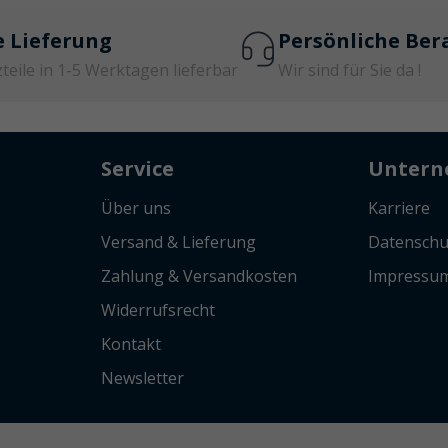
e Lieferung
Persönliche Ber
zteile in 1-5 Werktagen lieferbar
Wir sind für Sie da !
Service
Unter
Über uns
Karriere
Versand & Lieferung
Datenschu
Zahlung & Versandkosten
Impressu
Widerrufsrecht
Kontakt
Newsletter