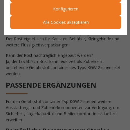
Konfigurieren
Wozu dient die Lochblech-Struktur?
Sie ermöglicht das sichere Durchlaufen austretender
Alle Cookies akzeptieren
Flüssigkeiten in die Auffangwanne unterhalb des Rostes.
Welche Gebinde können auf dem Rost gelagert werden?
Der Rost eignet sich für Kanister, Behälter, Kleingebinde und
weitere Flüssigkeitsverpackungen.
Kann der Rost nachträglich eingebaut werden?
Ja, der Lochblech-Rost kann jederzeit als Zubehör in
bestehende Gefahrstoffcontainer des Typs KGW 2 eingesetzt
werden.
PASSENDE ERGÄNZUNGEN
Für den Gefahrstoffcontainer Typ KGW 2 stehen weitere
Ausstattungs- und Zubehörkomponenten zur Verfügung, um
Sicherheit, Lagerkapazität und Bedienkomfort individuell zu
erweitern.