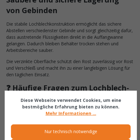
von Gebinden
Die stabile Lochblechkonstruktion ermöglicht das sichere
Abstellen verschiedenster Gebinde und sorgt gleichzeitig dafür,
dass austretende Flüssigkeiten direkt in die Auffangwanne
gelangen. Dadurch bleiben Behälter trocken stehen und
Arbeitsbereiche sauber.
Die verzinkte Oberfläche schützt den Rost zuverlässig vor Rost
und Verschleiß und macht ihn zu einer langlebigen Lösung für
den täglichen Einsatz.
❓ Häufige Fragen zum Lochblech-
Rost Typ KGW P-2
Diese Webseite verwendet Cookies, um eine
bestmögliche Erfahrung bieten zu können.
Für welche Auffangwanne ist der Lochblech-Rost geeignet?
Mehr Informationen ...
Der Rost wurde speziell für die BAUER Südlohn Auffangwanne
Typ KGW P-2 entwickelt.
Nur technisch notwendige
Welche Vorteile bietet die verzinkte Ausführung?