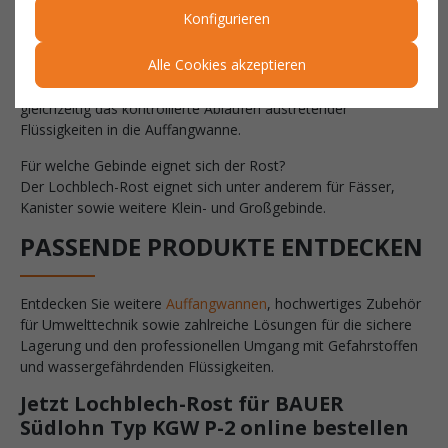
Die Verzinkung schützt den Stahl dauerhaft vor Korrosion und
Konfigurieren
sorgt für eine lange Lebensdauer.
Alle Cookies akzeptieren
Welche Funktion erfüllt der Lochblech-Rost?
Er dient als stabile Abstellfläche für Gebinde und ermöglicht
gleichzeitig das kontrollierte Ablaufen austretender
Flüssigkeiten in die Auffangwanne.
Für welche Gebinde eignet sich der Rost?
Der Lochblech-Rost eignet sich unter anderem für Fässer,
Kanister sowie weitere Klein- und Großgebinde.
PASSENDE PRODUKTE ENTDECKEN
Entdecken Sie weitere
Auffangwannen
, hochwertiges Zubehör
für Umwelttechnik sowie zahlreiche Lösungen für die sichere
Lagerung und den professionellen Umgang mit Gefahrstoffen
und wassergefährdenden Flüssigkeiten.
Jetzt Lochblech-Rost für BAUER
Südlohn Typ KGW P-2 online bestellen