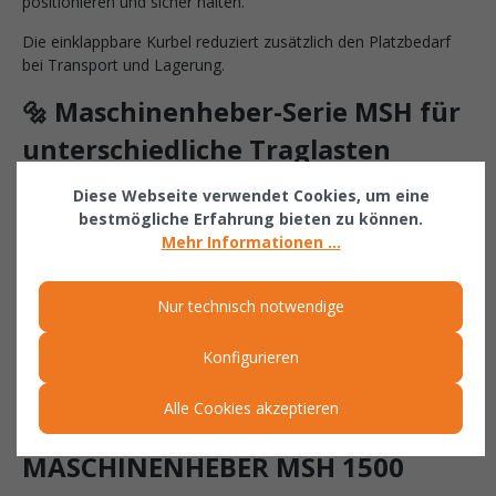
positionieren und sicher halten.
Die einklappbare Kurbel reduziert zusätzlich den Platzbedarf
bei Transport und Lagerung.
🔩 Maschinenheber-Serie MSH für
unterschiedliche Traglasten
Diese Webseite verwendet Cookies, um eine
Die Maschinenheber der Serie MSH sind in mehreren
bestmögliche Erfahrung bieten zu können.
Tragfähigkeiten erhältlich:
Mehr Informationen ...
🔸 MSH 1500 – 1500 kg Tragkraft
🔸 MSH 3000 – 3000 kg Tragkraft
Nur technisch notwendige
🔸 MSH 5000 – 5000 kg Tragkraft
🔸 MSH 10000 – 10000 kg Tragkraft
Konfigurieren
So finden Sie für nahezu jede industrielle Hebeanwendung das
passende Modell.
Alle Cookies akzeptieren
❓ HÄUFIGE FRAGEN ZUM
MASCHINENHEBER MSH 1500