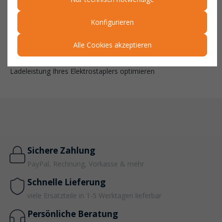
Sichern Sie sich eine zuverlässige Stromverbindung und
Konfigurieren
verlängern Sie die Lebensdauer Ihrer Staplerbatterie. Der
Netzstecker 16A ist die praktische Lösung für einen sicheren
und unterbrechungsfreien Ladevorgang.
Alle Cookies akzeptieren
👉 Jetzt online bei Stapler-Shop24 bestellen und die
Ladeleistung Ihres Elektrostaplers optimieren
Sichere Zahlung
PayPal, Rechnung, Vorkasse & mehr
Schnelle Lieferung
viele Ersatzteile in 1-5 Werktagen lieferbar
Persönliche Beratung