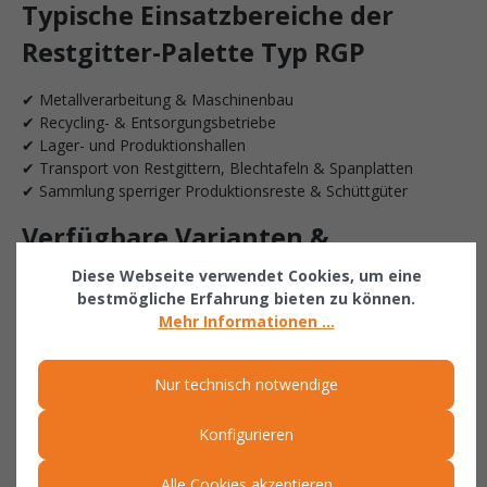
Typische Einsatzbereiche der
Restgitter-Palette Typ RGP
✔ Metallverarbeitung & Maschinenbau
✔ Recycling- & Entsorgungsbetriebe
✔ Lager- und Produktionshallen
✔ Transport von Restgittern, Blechtafeln & Spanplatten
✔ Sammlung sperriger Produktionsreste & Schüttgüter
Verfügbare Varianten &
Ausführungen
Diese Webseite verwendet Cookies, um eine
bestmögliche Erfahrung bieten zu können.
Mehr Informationen ...
Die Serie RGP ist in drei unterschiedlichen Breiten erhältlich
und deckt verschiedene Anforderungen im Materialhandling ab:
✔ RGP-1 – 2500 mm Breite
Nur technisch notwendige
✔ RGP-2 – 3000 mm Breite
✔ RGP-3 – 4000 mm Breite
Konfigurieren
Zusätzlich stehen mehrere Lackierungen (RAL 2000, RAL 3000,
Alle Cookies akzeptieren