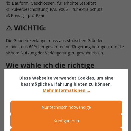
🏗️ Bauform: Geschlossen, für erhöhte Stabilität
🎨 Pulverbeschichtung: RAL 9005 – für extra Schutz
💰 Preis gilt pro Paar
⚠️ WICHTIG:
Die Gabelzinkenlänge muss aus statischen Gründen
mindestens 60% der gesamten Verlängerung betragen, um die
sichere Nutzung der Verlängerung zu gewährleisten.
Wie wähle ich die richtige
Gabelverlängerung?
Diese Webseite verwendet Cookies, um eine
bestmögliche Erfahrung bieten zu können.
✔ Gabelzinkenlänge prüfen – Die Gabelzinkenlänge sollte
Mehr Informationen ...
mindestens 60% der Verlängerung betragen, um statische
Sicherheit zu gewährleisten.
✔ Modellgröße wählen – Wählen Sie die richtige
Nur technisch notwendige
Verlängerungslänge (1600 mm, 1800 mm, etc.) für Ihre
Anforderungen.
Konfigurieren
✔ Verlängerung passend zu Gabelzinken – Achten Sie auf den
Querschnitt der Gabelzinken (80x40mm bis 150x70mm) für die