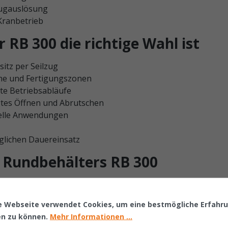
zugauslösung
Kranbetrieb
RB 300 die richtige Wahl ist
sitz per Seilzug
he und Fertigungszonen
te Betriebsabläufe
gtes Öffnen und Abrutschen
rielle Anwendungen
glichen Dauereinsatz
s Rundbehälters RB 300
ort zum Einsatz, wo kleinere bis mittlere Materialmengen s
e kompakte Bauweise eignet sich dieses Modell für Produk
e Webseite verwendet Cookies, um eine bestmögliche Erfahr
en zu können.
Mehr Informationen ...