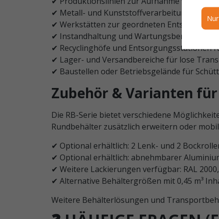
✔ Produktionslinien zur Aufnahme von Rests
✔ Metall- und Kunststoffverarbeitung für Spä
Nur
✔ Werkstätten zur geordneten Entsorgung vo
✔ Instandhaltung und Wartungsbereiche zur 
✔ Recyclinghöfe und Entsorgungsstationen fü
✔ Lager- und Versandbereiche für lose Trans
✔ Baustellen oder Betriebsgelände für Schüt
Zubehör & Varianten für
Die RB-Serie bietet verschiedene Möglichkeite
Rundbehälter zusätzlich erweitern oder mobil
✔ Optional erhältlich: 2 Lenk- und 2 Bockroll
✔ Optional erhältlich: abnehmbarer Aluminiu
✔ Weitere Lackierungen verfügbar: RAL 2000,
✔ Alternative Behältergrößen mit 0,45 m³ Inh
Weitere Behälterlösungen und Transportbehäl