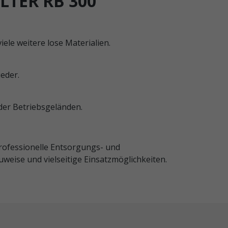
LTER RB 300
ele weitere lose Materialien.
eder.
oder Betriebsgeländen.
professionelle Entsorgungs- und
ise und vielseitige Einsatzmöglichkeiten.