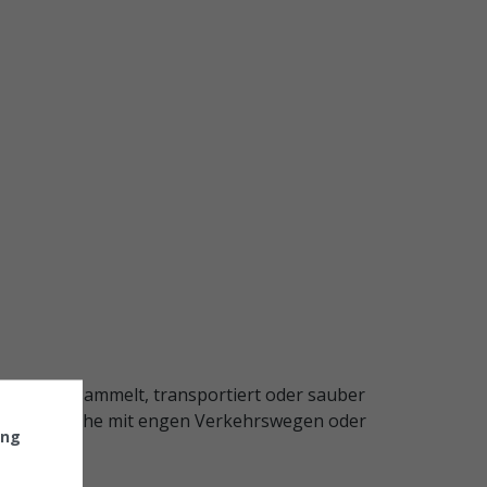
chnell gesammelt, transportiert oder sauber
tionsbereiche mit engen Verkehrswegen oder
ung