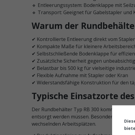
🔹 Entleerungssystem: Bodenklappe mit Seil
🔹 Transport: Geeignet für Gabelstapler und 
Warum der Rundbehälter 
✔ Kontrollierte Entleerung direkt vom Stapler
✔ Kompakte Maße für kleinere Arbeitsbereic
✔ Selbstschließende Bodenklappe für effizien
✔ Zusätzliche Sicherheit gegen unbeabsichti
✔ Belastbar bis 500 kg für vielseitige indust
✔ Flexible Aufnahme mit Stapler oder Kran
✔ Widerstandsfähige Konstruktion für den tä
Typische Einsatzorte de
Der Rundbehälter Typ RB 300 kommt überall d
entsorgt werden müssen. Besonders durch di
Dies
wechselnden Arbeitsplätzen.
biet