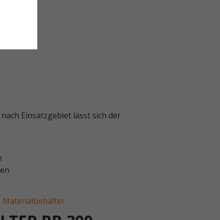
nach Einsatzgebiet lässt sich der
n
ten
 Materialbehälter