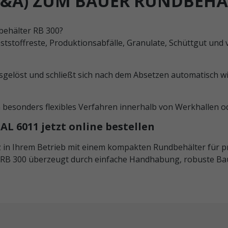
F&A) ZUM BAUER RUNDBEHÄ
dbehälter RB 300?
tstoffreste, Produktionsabfälle, Granulate, Schüttgut und vi
gelöst und schließt sich nach dem Absetzen automatisch wi
in besonders flexibles Verfahren innerhalb von Werkhallen 
L 6011 jetzt online bestellen
nz in Ihrem Betrieb mit einem kompakten Rundbehälter für 
RB 300 überzeugt durch einfache Handhabung, robuste Bauwe