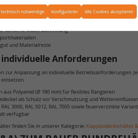
toffen und Ausschussmaterial
ne, Granulate oder Zuschnittreste
 technisch notwendige
Konfigurieren
Alle Cookies akzeptieren
n Materialabfällen
Sammlung technischer Reststoffe
r sortierte Materialtrennung
portmaterialien
tgut und Materialreste
 individuelle Anforderungen
n zur Anpassung an individuelle Betriebsanforderungen. Je 
 einsetzen.
en aus Polyamid (Ø 180 mm) für flexibles Rangieren
mdeckel als Schutz vor Verschmutzung und Wettereinflüsse
 RAL 3000, RAL 5012, RAL 7005 sowie feuerverzinkte Varian
alt verfügbar
ter finden Sie in unserer Kategorie:
Klappbodenbehälter &