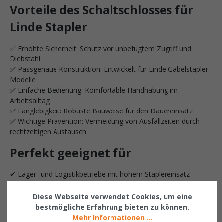
Vorteile des Schaltschlosses für
Linde Stapler
✅ Erhöhte Sicherheit: Schutz vor unbefugtem Zugriff und
Diebstahl
✅ Passgenaue Konstruktion: Entwickelt für Linde Gabelstapler-
Modelle
✅ Einfache Bedienung: Komfortable Handhabung im
Arbeitsalltag
✅ Langlebigkeit: Robuste Bauweise für den Dauereinsatz
✅ Wichtige Prävention: Vermeidung von Ausfallzeiten durch
rechtzeitigen Austausch
Perfekt geeignet für
✔ Lager- und Logistikbetriebe mit hohem Staplereinsatz
✔ 24/7-Betriebe und intensive Nutzung
✔ Sicherheitssensible Bereiche, wo Zugriff nur autorisiert
Diese Webseite verwendet Cookies, um eine
erfolgen darf
bestmögliche Erfahrung bieten zu können.
Mehr Informationen ...