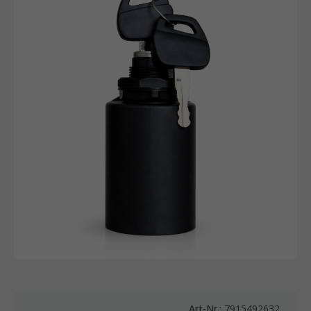
Art-Nr.:
7915492632