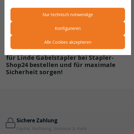
HINWEIS – WICHTIG FÜR IHRE
BESTELLUNG
Nur technisch notwendige
⚠️ Die angezeigten Artikelnummern gelten nur als Indiz und
Konfigurieren
implizieren nicht, dass das Ersatzteil vom Originalhersteller des
Geräts oder des Ersatzteils kommt.
Alle Cookies akzeptieren
👉 Jetzt das Schaltschloss 7915492632
für Linde Gabelstapler bei Stapler-
Shop24 bestellen und für maximale
Sicherheit sorgen!
Sichere Zahlung
PayPal, Rechnung, Vorkasse & mehr