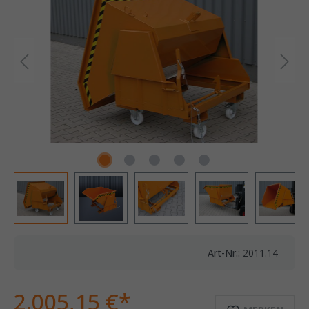
Art-Nr.:
2011.14
2.005,15 €*