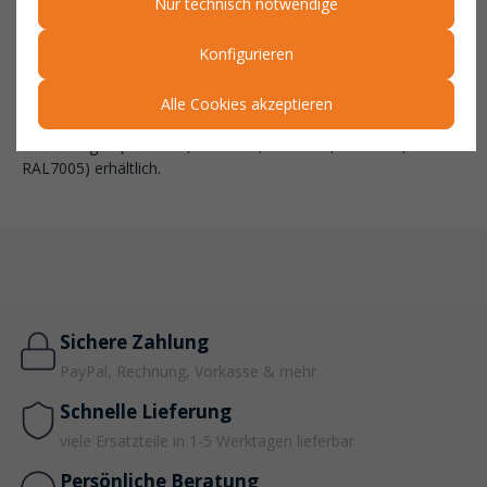
Nur technisch notwendige
dann gegen unbeabsichtigtes Abrutschen gesichert.
Unsere Schaufeln
sind in vier unterschiedlichen Ausführungen
Konfigurieren
(BSE = mechanisch mit Einfahrtaschen, BSM = mechanisch mit
Öffnungen für Gabelzinken, ), in 15 unterschiedlichen
Alle Cookies akzeptieren
Kapazitäten (0,50 m³-2,50 m³) sowie in 5 unterschiedlichen
Lackierungen (RAL2000, RAL3000, RAL5012, RAL6011,
RAL7005) erhältlich.
Sichere Zahlung
PayPal, Rechnung, Vorkasse & mehr
Schnelle Lieferung
viele Ersatzteile in 1-5 Werktagen lieferbar
Persönliche Beratung