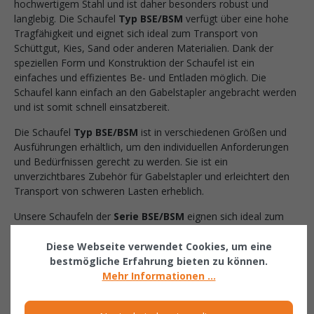
hochwertigem Stahl und ist daher besonders robust und
langlebig. Die Schaufel
Typ BSE/BSM
verfügt über eine hohe
Tragfähigkeit und eignet sich ideal zum Transport von
Schüttgut, Kies, Sand oder anderen Materialien. Dank der
speziellen Form und Konstruktion der Schaufel ist ein
einfaches und effizientes Be- und Entladen möglich. Die
Schaufel kann einfach an den Gabelstapler angebracht werden
und ist somit schnell einsatzbereit.
Die Schaufel
Typ BSE/BSM
ist in verschiedenen Größen und
Ausführungen erhältlich, um den individuellen Anforderungen
und Bedürfnissen gerecht zu werden. Sie ist ein
unverzichtbares Zubehör für Gabelstapler und erleichtert den
Transport von schweren Lasten erheblich.
Unsere Schaufeln der
Serie BSE/BSM
eignen sich ideal zum
Verladen und Transportieren von Schüttgütern. Sie können
ganz einfach mit den Gabelzinken aufgenommen werden und
Diese Webseite verwendet Cookies, um eine
das Kippen ist in jeder Höhe ganz bequem per Seilzug vom
bestmögliche Erfahrung bieten zu können.
Staplersitz aus möglich. Das Wannenblech verfügt über ein
Mehr Informationen ...
umlaufendes Randprofil sowie eine Schürfleiste aus
Spezialstahl. An dem stabilen Grundrahmen wird die Schaufel