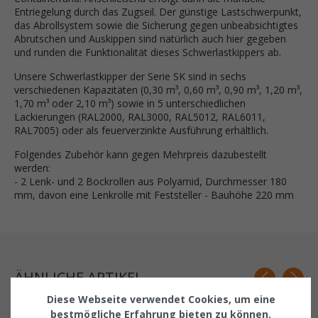
Entriegelung durch das Zugseil. Der günstige Lastschwerpunkt,
das Abrollsystem sowie die Sicherung gegen unbeabsichtigtes
Abrutschen und Auskippen sind natürlich auch hier gegeben
und runden die Funktionalität dieses Schwerlastkippers ab.
Unsere Schwerlastkipper der Serie SK sind in sechs
verschiedenen Kapazitäten (0,30 m³, 0,60 m³, 0,90 m³, 1,20 m³,
1,70 m³ oder 2,10 m³) sowie in 5 unterschiedlichen
Lackierungen (RAL2000, RAL3000, RAL5012, RAL6011,
RAL7005) oder als feuerverzinkte Ausführung erhältlich.
Folgendes Zubehör kann gegen Mehrpreis dazubestellt
werden:
- 2 Lenk- und 2 Bockrollen aus Polyamid, Durchmesser 180
mm, davon eine Lenkrolle mit Feststeller - Bauhöhe 220 mm
ÄHNLICHE ARTIKEL
Diese Webseite verwendet Cookies, um eine
Related products
bestmögliche Erfahrung bieten zu können.