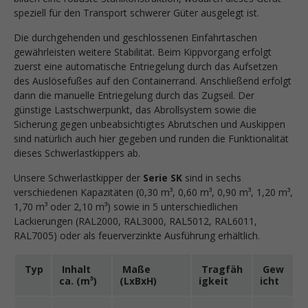
speziell für den Transport schwerer Güter ausgelegt ist.
Die durchgehenden und geschlossenen Einfahrtaschen
gewährleisten weitere Stabilität. Beim Kippvorgang erfolgt
zuerst eine automatische Entriegelung durch das Aufsetzen
des Auslösefußes auf den Containerrand. Anschließend erfolgt
dann die manuelle Entriegelung durch das Zugseil. Der
günstige Lastschwerpunkt, das Abrollsystem sowie die
Sicherung gegen unbeabsichtigtes Abrutschen und Auskippen
sind natürlich auch hier gegeben und runden die Funktionalität
dieses Schwerlastkippers ab.
Unsere Schwerlastkipper der
Serie SK
sind in sechs
verschiedenen Kapazitäten (0,30 m³, 0,60 m³, 0,90 m³, 1,20 m³,
1,70 m³ oder 2,10 m³) sowie in 5 unterschiedlichen
Lackierungen (RAL2000, RAL3000, RAL5012, RAL6011,
RAL7005) oder als feuerverzinkte Ausführung erhältlich.
Typ
Inhalt
Maße
Tragfäh
Gew
ca. (m³)
(LxBxH)
igkeit
icht