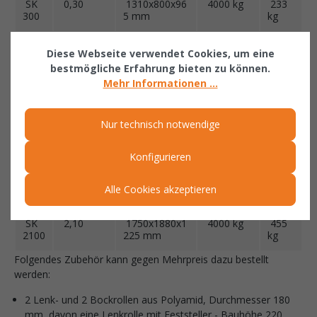
SK
0,30
1310x800x96
4000 kg
233
300
5 mm
kg
SK
0,60
1310x1100x9
4000 kg
271
Diese Webseite verwendet Cookies, um eine
600
65 mm
kg
bestmögliche Erfahrung bieten zu können.
Mehr Informationen ...
SK
0,90
1310x1580x9
4000 kg
295
900
65 mm
kg
Nur technisch notwendige
SK
1,20
1750x1100x1
4000 kg
363
1200
225 mm
kg
Konfigurieren
SK
1,70
1750x1580x1
4000 kg
419
Alle Cookies akzeptieren
1700
225 mm
kg
SK
2,10
1750x1880x1
4000 kg
455
2100
225 mm
kg
Folgendes Zubehör kann gegen Mehrpreis dazu bestellt
werden:
2 Lenk- und 2 Bockrollen aus Polyamid, Durchmesser 180
mm, davon eine Lenkrolle mit Feststeller - Bauhöhe 220