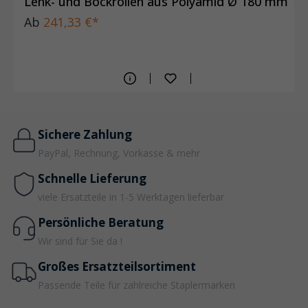
Lenk- und Bockrollen aus Polyamid Ø 180 mm
Ab
241,33 €*
Sichere Zahlung
PayPal, Rechnung, Vorkasse & mehr
Schnelle Lieferung
viele Ersatzteile in 1-5 Werktagen lieferbar
Persönliche Beratung
Wir sind für Sie da !
Großes Ersatzteilsortiment
Passende Teile für zahlreiche Staplermarken