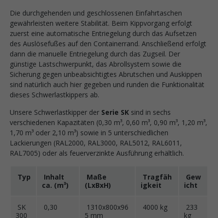
Die durchgehenden und geschlossenen Einfahrtaschen
gewährleisten weitere Stabilität. Beim Kippvorgang erfolgt
zuerst eine automatische Entriegelung durch das Aufsetzen
des Auslösefußes auf den Containerrand. Anschließend erfolgt
dann die manuelle Entriegelung durch das Zugseil. Der
günstige Lastschwerpunkt, das Abrollsystem sowie die
Sicherung gegen unbeabsichtigtes Abrutschen und Auskippen
sind natürlich auch hier gegeben und runden die Funktionalität
dieses Schwerlastkippers ab.
Unsere Schwerlastkipper der
Serie SK
sind in sechs
verschiedenen Kapazitäten (0,30 m³, 0,60 m³, 0,90 m³, 1,20 m³,
1,70 m³ oder 2,10 m³) sowie in 5 unterschiedlichen
Lackierungen (RAL2000, RAL3000, RAL5012, RAL6011,
RAL7005) oder als feuerverzinkte Ausführung erhältlich.
Typ
Inhalt
Maße
Tragfäh
Gew
ca. (m³)
(LxBxH)
igkeit
icht
SK
0,30
1310x800x96
4000 kg
233
300
5 mm
kg