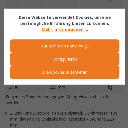
SK
0,60
1310x1100x9
4000 kg
271
600
65 mm
kg
Diese Webseite verwendet Cookies, um eine
bestmögliche Erfahrung bieten zu können.
SK
0,90
1310x1580x9
4000 kg
295
Mehr Informationen ...
900
65 mm
kg
Nur technisch notwendige
SK
1,20
1750x1100x1
4000 kg
363
1200
225 mm
kg
Konfigurieren
SK
1,70
1750x1580x1
4000 kg
419
1700
225 mm
kg
Alle Cookies akzeptieren
SK
2,10
1750x1880x1
4000 kg
455
2100
225 mm
kg
Folgendes Zubehör kann gegen Mehrpreis dazu bestellt
werden:
2 Lenk- und 2 Bockrollen aus Polyamid, Durchmesser 180
mm, davon eine Lenkrolle mit Feststeller - Bauhöhe 220
mm