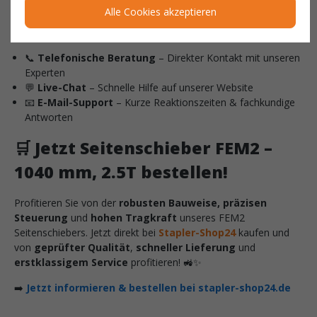
Sie sind sich nicht sicher, ob dieser Seitenschieber zu Ihrem
Alle Cookies akzeptieren
Gabelstapler passt? Unser erfahrenes
Stapler-Shop24-Team
hilft Ihnen gerne weiter – persönlich, kompetent und schnell:
📞
Telefonische Beratung
– Direkter Kontakt mit unseren
Experten
💬
Live-Chat
– Schnelle Hilfe auf unserer Website
📧
E-Mail-Support
– Kurze Reaktionszeiten & fachkundige
Antworten
🛒
Jetzt Seitenschieber FEM2 –
1040 mm, 2.5T bestellen!
Profitieren Sie von der
robusten Bauweise, präzisen
Steuerung
und
hohen Tragkraft
unseres FEM2
Seitenschiebers. Jetzt direkt bei
Stapler-Shop24
kaufen und
von
geprüfter Qualität
,
schneller Lieferung
und
erstklassigem Service
profitieren! 🚜✨
➡️
Jetzt informieren & bestellen bei stapler-shop24.de