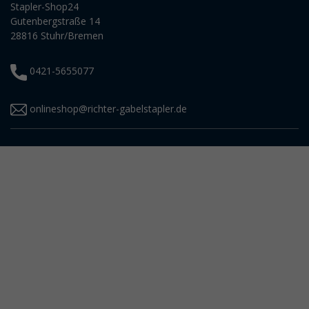
Stapler-Shop24
Gutenbergstraße 14
28816 Stuhr/Bremen
0421-5655077
onlineshop@richter-gabelstapler.de