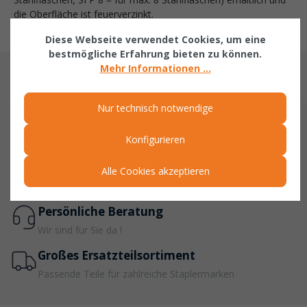
die Oberfläche ist feuerverzinkt.
Diese Webseite verwendet Cookies, um eine
bestmögliche Erfahrung bieten zu können.
Mehr Informationen ...
Nur technisch notwendige
Sichere Zahlung
Konfigurieren
PayPal, Rechnung, Vorkasse & mehr
Schnelle Lieferung
Alle Cookies akzeptieren
viele Ersatzteile in 1-5 Werktagen lieferbar
Persönliche Beratung
Wir sind für Sie da !
Großes Ersatzteilsortiment
Passende Teile für zahlreiche Staplermarken