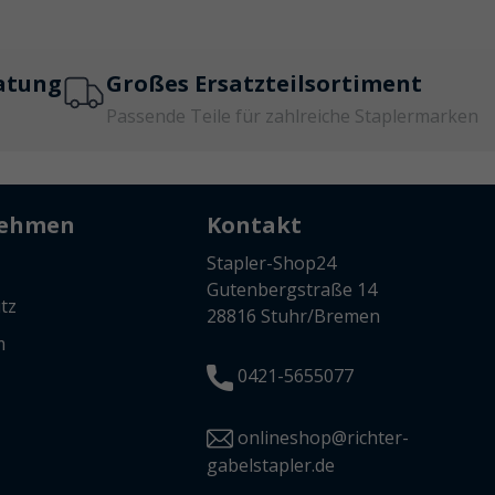
atung
Großes Ersatzteilsortiment
Passende Teile für zahlreiche Staplermarken
nehmen
Kontakt
Stapler-Shop24
Gutenbergstraße 14
tz
28816 Stuhr/Bremen
m
0421-5655077
onlineshop@richter-
gabelstapler.de