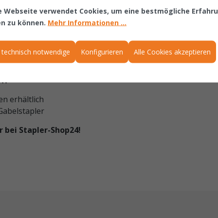
en täglichen Einsatz abgenutzt werden. Ein rechtzeitiger Wec
e Webseite verwendet Cookies, um eine bestmögliche Erfahr
en zu können.
Mehr Informationen ...
wegung
chleiß
ieb
 technisch notwendige
Konfigurieren
Alle Cookies akzeptieren
osten
en
n erhältlich
Gabelstapler
r bei Stapler-Shop24!