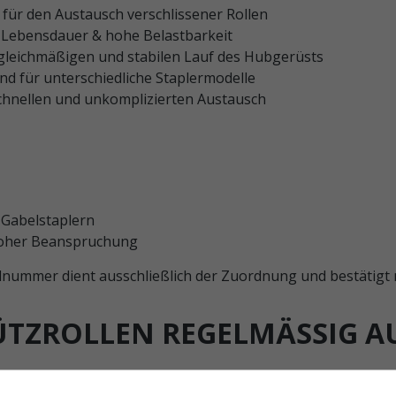
l für den Austausch verschlissener Rollen
 Lebensdauer & hohe Belastbarkeit
 gleichmäßigen und stabilen Lauf des Hubgerüsts
nd für unterschiedliche Staplermodelle
chnellen und unkomplizierten Austausch
 Gabelstaplern
hoher Beanspruchung
nummer dient ausschließlich der Zuordnung und bestätigt nic
TZROLLEN REGELMÄSSIG AU