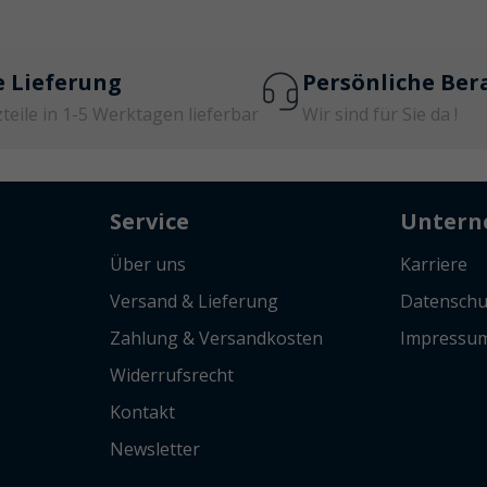
e Lieferung
Persönliche Ber
zteile in 1-5 Werktagen lieferbar
Wir sind für Sie da !
Service
Unter
Über uns
Karriere
Versand & Lieferung
Datenschu
Zahlung & Versandkosten
Impressu
Widerrufsrecht
Kontakt
Newsletter