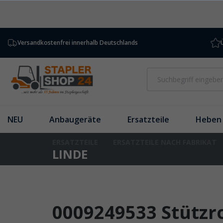
inhalt springen
Versandkostenfrei innerhalb Deutschlands
NEU
Anbaugeräte
Ersatzteile
Heben 
ERSATZTEILE
ERSATZTEILE NACH FABRIKAT
LINDE
0009249533 Stützr