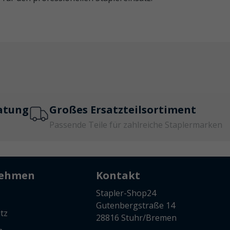
atung
Großes Ersatzteilsortiment
Passende Teile für zahlreiche Staplermarken
nehmen
Kontakt
Stapler-Shop24
Gutenbergstraße 14
tz
28816 Stuhr/Bremen