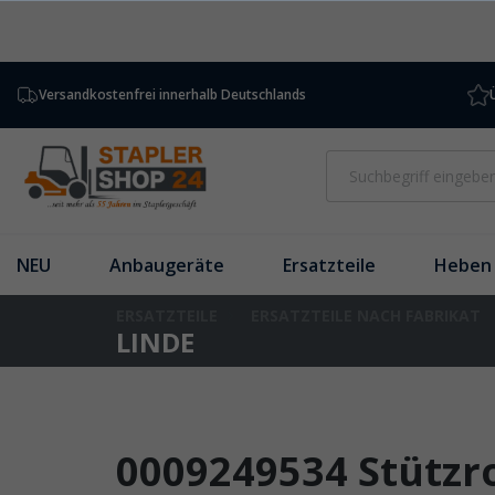
inhalt springen
Versandkostenfrei innerhalb Deutschlands
NEU
Anbaugeräte
Ersatzteile
Heben 
ERSATZTEILE
ERSATZTEILE NACH FABRIKAT
LINDE
0009249534 Stützr