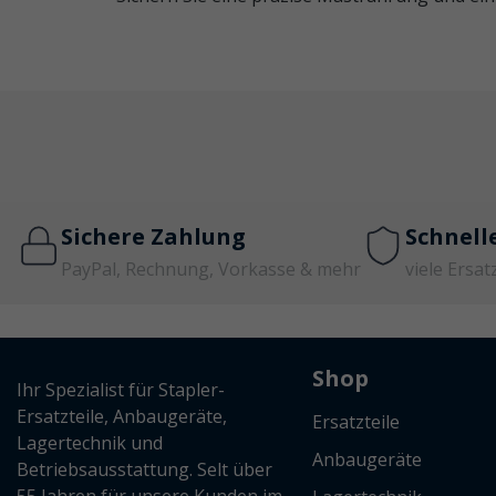
Sichere Zahlung
Schnell
PayPal, Rechnung, Vorkasse & mehr
viele Ersat
Shop
Ihr Spezialist für Stapler-
Ersatzteile, Anbaugeräte,
Ersatzteile
Lagertechnik und
Anbaugeräte
Betriebsausstattung. Selt über