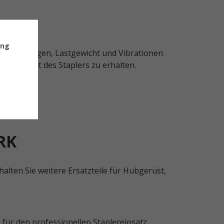
üstes
ung
ubbewegungen, Lastgewicht und Vibrationen
sicherheit des Staplers zu erhalten.
RK
rhalten Sie weitere Ersatzteile für Hubgerüst,
für den professionellen Staplereinsatz.