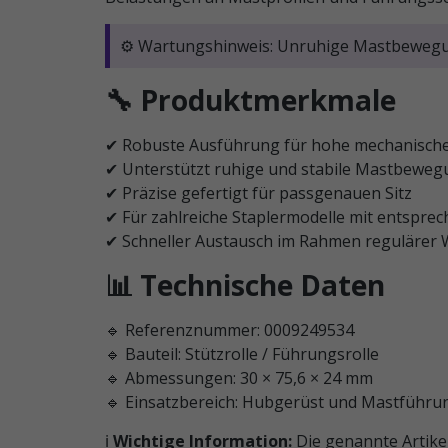
⚙️ Wartungshinweis: Unruhige Mastbewegun
🔧 Produktmerkmale
✔ Robuste Ausführung für hohe mechanische
✔ Unterstützt ruhige und stabile Mastbewe
✔ Präzise gefertigt für passgenauen Sitz
✔ Für zahlreiche Staplermodelle mit entspr
✔ Schneller Austausch im Rahmen regulärer
📊 Technische Daten
🔹 Referenznummer: 0009249534
🔹 Bauteil: Stützrolle / Führungsrolle
🔹 Abmessungen: 30 × 75,6 × 24 mm
🔹 Einsatzbereich: Hubgerüst und Mastführu
ℹ️
Wichtige Information:
Die genannte Artike