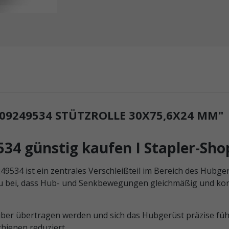
9249534 STÜTZROLLE 30X75,6X24 MM"
534 günstig kaufen I Stapler-Sh
534 ist ein zentrales Verschleißteil im Bereich des Hubger
u bei, dass Hub- und Senkbewegungen gleichmäßig und kontr
sauber übertragen werden und sich das Hubgerüst präzise f
hienen reduziert.